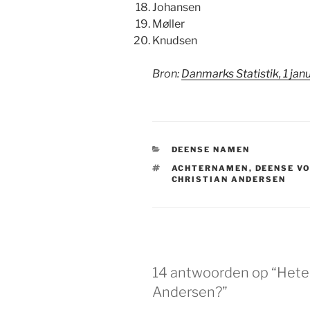
Johansen
Møller
Knudsen
Bron:
Danmarks Statistik, 1 jan
CATEGORIEËN
DEENSE NAMEN
TAGS
ACHTERNAMEN
,
DEENSE V
CHRISTIAN ANDERSEN
14 antwoorden op “Heten
Andersen?”