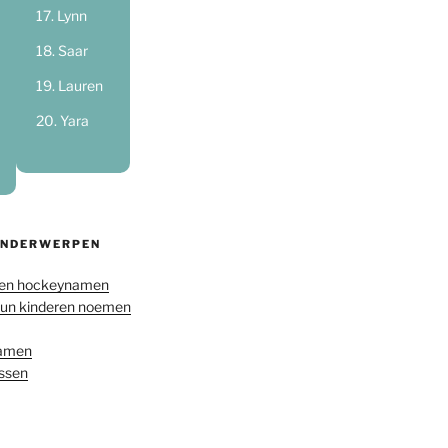
Lynn
Saar
Lauren
Yara
ONDERWERPEN
en hockeynamen
hun kinderen noemen
namen
ussen