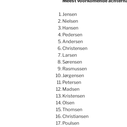
Meest voorkomende achtern
Jensen
Nielsen
Hansen
Pedersen
Andersen
Christensen
Larsen
Sørensen
Rasmussen
Jørgensen
Petersen
Madsen
Kristensen
Olsen
Thomsen
Christiansen
Poulsen