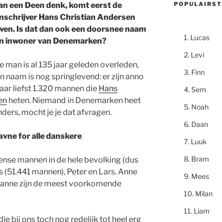
POPULAIRST
aan een Deen denk, komt eerst de
nschrijver Hans Christian Andersen
ven. Is dat dan ook een doorsnee naam
Lucas
en inwoner van Denemarken?
Levi
e man is al 135 jaar geleden overleden,
Finn
n naam is nog springlevend: er zijn anno
ar liefst 1.320 mannen die
Hans
Sem
en
heten. Niemand in Denemarken heet
Noah
ders, mocht je je dat afvragen.
Daan
vne for alle danskere
Luuk
Bram
nse mannen in de hele bevolking (dus
ns (51.441 mannen), Peter en Lars. Anne
Mees
 Hanne zijn de meest voorkomende
Milan
Liam
e bij ons toch nog redelijk tot heel erg