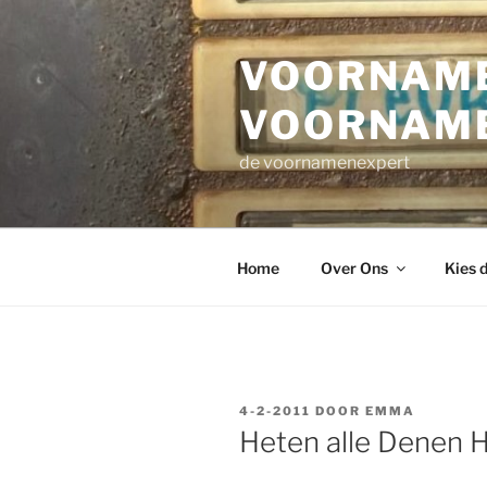
Ga
naar
VOORNAME
de
inhoud
VOORNAM
de voornamenexpert
Home
Over Ons
Kies 
GEPLAATST
4-2-2011
DOOR
EMMA
OP
Heten alle Denen 