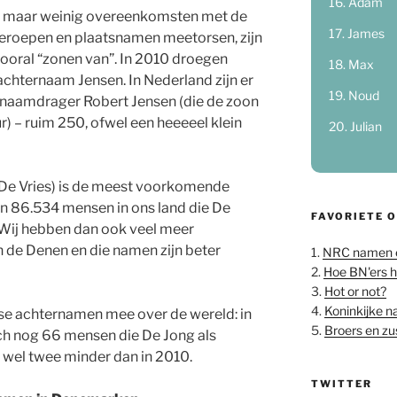
Adam
 maar weinig overeenkomsten met de
James
beroepen en plaatsnamen meetorsen, zijn
oral “zonen van”. In 2010 droegen
Max
chternaam Jensen. In Nederland zijn er
Noud
e naamdrager Robert Jensen (die de zoon
 – ruim 250, ofwel een heeeeel klein
Julian
f De Vries) is de meest voorkomende
jn 86.534 mensen in ons land die De
FAVORIETE 
 Wij hebben dan ook veel meer
 de Denen en die namen zijn beter
1.
NRC namen 
2.
Hoe BN'ers 
3.
Hot or not?
4.
Koninkijke 
se achternamen mee over de wereld: in
5.
Broers en z
h nog 66 mensen die De Jong als
 wel twee minder dan in 2010.
TWITTER