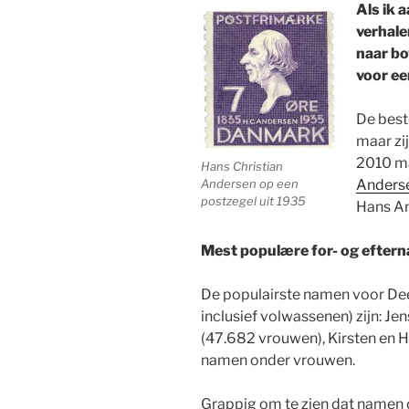
Als ik 
verhale
naar bo
voor e
De best
maar zij
2010 ma
Hans Christian
Andersen op een
Anders
postzegel uit 1935
Hans An
Mest populære for- og efterna
De populairste namen voor Dee
inclusief volwassenen) zijn: Je
(47.682 vrouwen), Kirsten en
namen onder vrouwen.
Grappig om te zien dat namen di