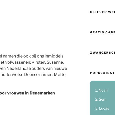
HIJ IS ER WE
GRATIS CAD
ZWANGERSC
el namen die ook bij ons inmiddels
t volwassenen: Kirsten, Susanne,
even Nederlandse ouders van nieuwe
POPULAIRST
t ouderwetse Deense namen: Mette,
Noah
oor vrouwen in Denemarken
Sem
Lucas