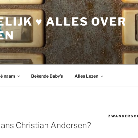
LIJK ♥ ALLES OVER
EN
dé naam
Bekende Baby’s
Alles Lezen
ZWANGERSC
Hans Christian Andersen?