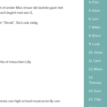
Finn
n of ander Max (maar die laatste gaat niet
Daan
nt begint met een S.
Levi
“Struik”. Da’s ook zielig.
Milan
Bram
Luuk
Jesse
Liam
tte of misschien Lilly
Mees
Thomas
Sam
Thijs
annes van high school musical en lily van