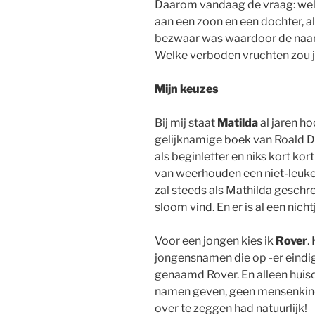
Daarom vandaag de vraag: wel
aan een zoon en een dochter, 
bezwaar was waardoor de naam 
Welke verboden vruchten zou 
Mijn keuzes
Bij mij staat
Matilda
al jaren ho
gelijknamige
boek
van Roald D
als beginletter en niks kort kor
van weerhouden een niet-leuke af
zal steeds als Mathilda geschre
sloom vind. En er is al een nicht
Voor een jongen kies ik
Rover
.
jongensnamen die op -er eindig
genaamd Rover. En alleen huis
namen geven, geen mensenkinde
over te zeggen had natuurlijk!