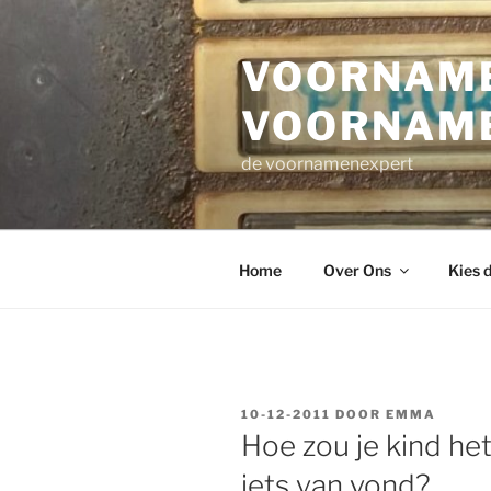
Ga
naar
VOORNAME
de
inhoud
VOORNAM
de voornamenexpert
Home
Over Ons
Kies 
GEPLAATST
10-12-2011
DOOR
EMMA
OP
Hoe zou je kind he
iets van vond?