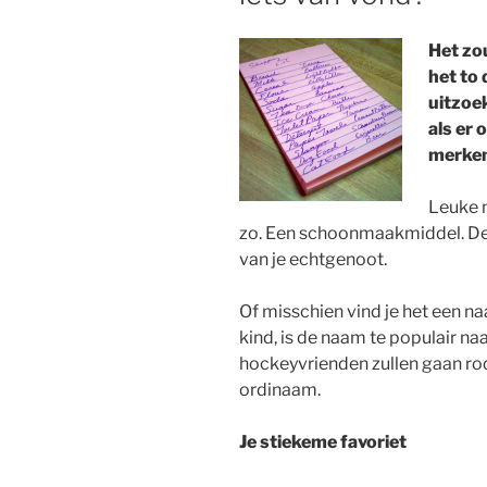
Het zo
het to 
uitzoe
als er 
merken
Leuke n
zo. Een schoonmaakmiddel. De 
van je echtgenoot.
Of misschien vind je het een naa
kind, is de naam te populair na
hockeyvrienden zullen gaan ro
ordinaam.
Je stiekeme favoriet