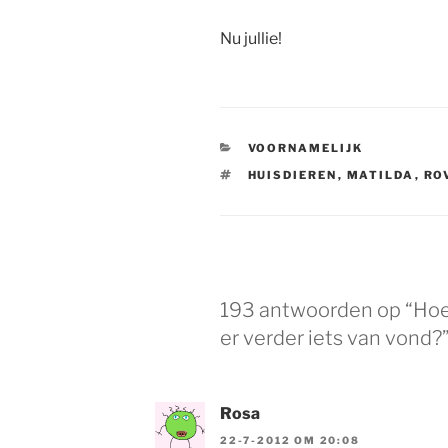
Nu jullie!
CATEGORIEËN
VOORNAMELIJK
TAGS
HUISDIEREN
,
MATILDA
,
RO
193 antwoorden op “Hoe 
er verder iets van vond?
Rosa
22-7-2012 OM 20:08