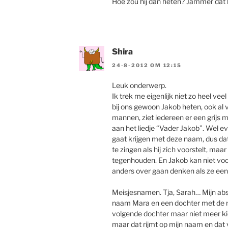
Hoe zou hij dan heten? Jammer dat
Shira
24-8-2012 OM 12:15
Leuk onderwerp.
Ik trek me eigenlijk niet zo heel ve
bij ons gewoon Jakob heten, ook al
mannen, ziet iedereen er een grijs 
aan het liedje “Vader Jakob”. Wel e
gaat krijgen met deze naam, dus da
te zingen als hij zich voorstelt, maa
tegenhouden. En Jakob kan niet voor
anders over gaan denken als ze een
Meisjesnamen. Tja, Sarah… Mijn abs
naam Mara en een dochter met de n
volgende dochter maar niet meer kie
maar dat rijmt op mijn naam en dat v