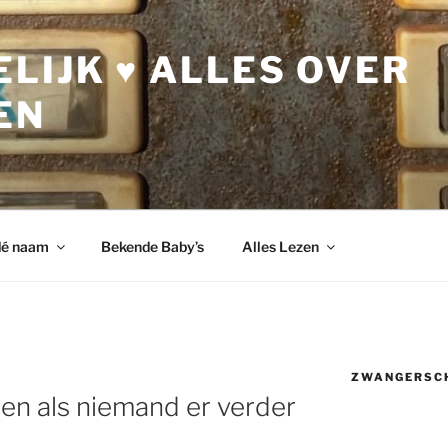
LIJK ♥ ALLES OVER
EN
dé naam
Bekende Baby’s
Alles Lezen
ZWANGERSC
ten als niemand er verder