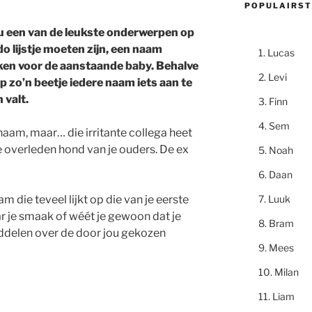
POPULAIRST
u een van de leukste onderwerpen op
do lijstje moeten zijn, een naam
Lucas
ken voor de aanstaande baby. Behalve
Levi
op zo’n beetje iedere naam iets aan te
 valt.
Finn
Sem
aam, maar… die irritante collega heet
overleden hond van je ouders. De ex
Noah
Daan
Luuk
m die teveel lijkt op die van je eerste
ar je smaak of wéét je gewoon dat je
Bram
ddelen over de door jou gekozen
Mees
Milan
Liam