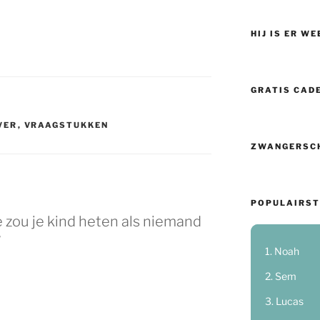
HIJ IS ER WE
GRATIS CAD
VER
,
VRAAGSTUKKEN
ZWANGERSC
POPULAIRST
zou je kind heten als niemand
”
Noah
Sem
Lucas