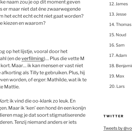
ke naam zou je op dit moment geven
James
als er maar niet dat éne zwaarwegende
Jesse
het echt echt echt niet gaat worden?
je kiezen en waarom?
Thomas
Noud
Sam
og op het lijstje, vooral door het
Adam
ahl (en de
verfilming
)… Plus die vette M
t kort. Maar… ik kan mensen er vast niet
Benjami
korting als Tilly te gebruiken. Plus, hij
Max
ven worden, of erger: Mathilde, wat ik te
Lars
je Mattie.
 Kort: ik vind die oo-klank zo leuk. En
en. Maar ik ‘ken’ een hond én een konijn
dieren mag je dat soort stigmatiserende
TWITTER
ren. Tenzij niemand anders er iets
Tweets by @vo