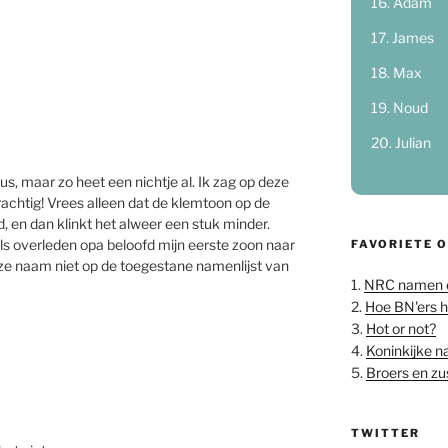
Adam
James
Max
Noud
Julian
s, maar zo heet een nichtje al. Ik zag op deze
rachtig! Vrees alleen dat de klemtoon op de
, en dan klinkt het alweer een stuk minder.
ls overleden opa beloofd mijn eerste zoon naar
FAVORIETE 
ze naam niet op de toegestane namenlijst van
1.
NRC namen 
2.
Hoe BN'ers 
3.
Hot or not?
4.
Koninkijke 
5.
Broers en z
TWITTER