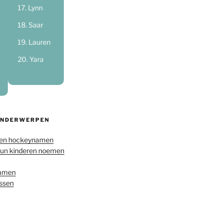
Lynn
Saar
Lauren
Yara
ONDERWERPEN
en hockeynamen
hun kinderen noemen
namen
ussen