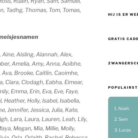
Ross, Ruairi, Ryan, Sam, Samuel,
en, Tadhg, Thomas, Tom, Tomas,
HIJ IS ER WE
e meisjesnamen
GRATIS CAD
 Aine, Aisling, Alannah, Alex,
mber, Amelia, Amy, Anna, Aoibhe,
ZWANGERSC
 Ava, Brooke, Caitlin, Caoimhe,
ra, Clara, Clodagh, Eabha, Eimear,
POPULAIRST
 Emily, Emma, Erin, Eva, Eve, Faye,
 Heather, Holly, Isabel, Isabella,
Noah
e, Jennifer, Jessica, Julia, Kate,
igh, Lara, Laura, Lauren, Leah, Lily,
Sem
aya, Megan, Mia, Millie, Molly,
Lucas
via, Orla, Orlaith, Rachel, Rebecca,