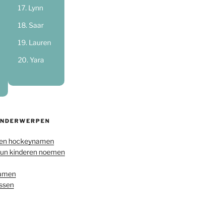
Lynn
Saar
Lauren
Yara
ONDERWERPEN
en hockeynamen
hun kinderen noemen
namen
ussen