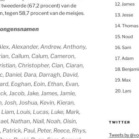
James
t tweederde (67,2 procent) van de
m, tegen 58,7 procent van de meisjes.
Jesse
Thomas
e jongensnamen
Noud
Alex, Alexander, Andrew, Anthony,
Sam
ian, Callum, Calum, Cameron,
Adam
ristian, Christopher, Cian, Ciaran,
Benjami
c, Daniel, Dara, Darragh, David,
Max
ard, Eoghan, Eoin, Ethan, Evan,
Lars
ack, Jacob, Jake, James, Jamie,
, Josh, Joshua, Kevin, Kieran,
, Liam, Louis, Lucas, Luke, Mark,
el, Nathan, Niall, Noah, Oisin,
TWITTER
, Patrick, Paul, Peter, Reece, Rhys,
Tweets by @vo