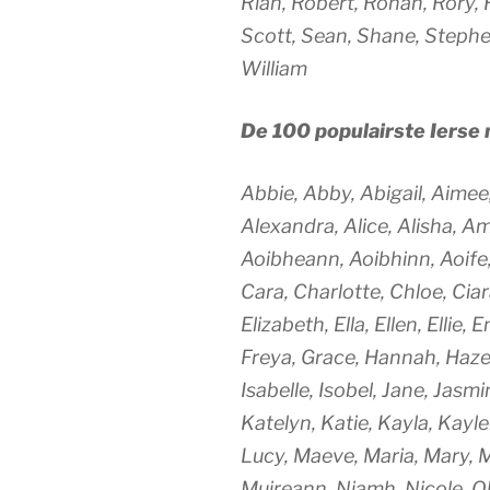
Rian, Robert, Ronan, Rory, 
Scott, Sean, Shane, Steph
William
De 100 populairste Iers
Abbie, Abby, Abigail, Aimee,
Alexandra, Alice, Alisha, A
Aoibheann, Aoibhinn, Aoife,
Cara, Charlotte, Chloe, Cia
Elizabeth, Ella, Ellen, Ellie,
Freya, Grace, Hannah, Hazel,
Isabelle, Isobel, Jane, Jasmin
Katelyn, Katie, Kayla, Kayle
Lucy, Maeve, Maria, Mary, M
Muireann, Niamh, Nicole, Oli