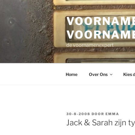
Ga
naar
VOORNAME
de
inhoud
VOORNAM
de voornamenexpert
Home
Over Ons
Kies 
GEPLAATST
30-8-2008
DOOR
EMMA
OP
Jack & Sarah zijn t