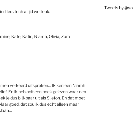
Tweets by @vo
nd Iers toch altijd wel leuk.
smine, Kate, Katie, Niamh, Olivia, Zara
se namen verkeerd uitspreken… Ik ken een Niamh
Nief. En ik heb ooit een boek gelezen waar een
 je dus blijkbaar uit als Sjiefon. En dat moet
Maar goed, dat zou ik dus echt alleen maar
 slaan…