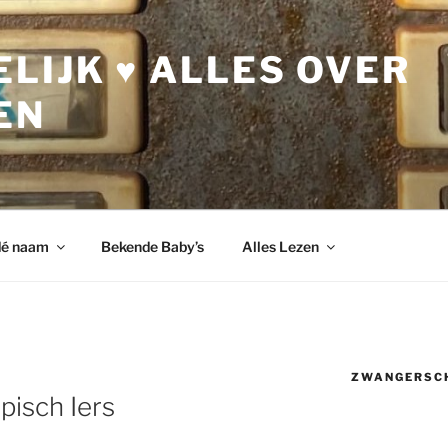
LIJK ♥ ALLES OVER
EN
dé naam
Bekende Baby’s
Alles Lezen
ZWANGERSC
ypisch Iers