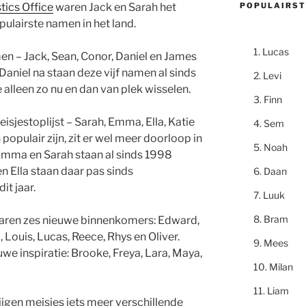
POPULAIRST
stics Office
waren Jack en Sarah het
ulairste namen in het land.
Lucas
en – Jack, Sean, Conor, Daniel en James
 Daniel na staan deze vijf namen al sinds
Levi
 alleen zo nu en dan van plek wisselen.
Finn
isjestoplijst – Sarah, Emma, Ella, Katie
Sem
populair zijn, zit er wel meer doorloop in
Noah
Emma en Sarah staan al sinds 1998
n Ella staan daar pas sinds
Daan
it jaar.
Luuk
Bram
aren zes nieuwe binnenkomers: Edward,
), Louis, Lucas, Reece, Rhys en Oliver.
Mees
uwe inspiratie: Brooke, Freya, Lara, Maya,
Milan
Liam
rijgen meisjes iets meer verschillende