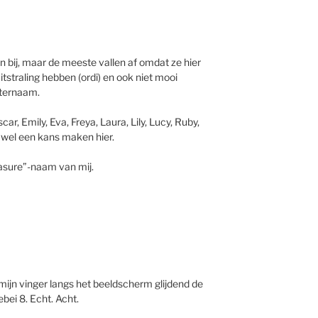
n bij, maar de meeste vallen af omdat ze hier
tstraling hebben (ordi) en ook niet mooi
ternaam.
ar, Emily, Eva, Freya, Laura, Lily, Lucy, Ruby,
 wel een kans maken hier.
easure”-naam van mij.
et mijn vinger langs het beeldscherm glijdend de
ebei 8. Echt. Acht.