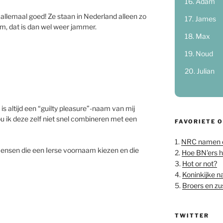
Adam
 allemaal goed! Ze staan in Nederland alleen zo
James
, dat is dan wel weer jammer.
Max
Noud
Julian
 is altijd een “guilty pleasure”-naam van mij
u ik deze zelf niet snel combineren met een
FAVORIETE 
1.
NRC namen 
mensen die een Ierse voornaam kiezen en die
2.
Hoe BN'ers 
3.
Hot or not?
4.
Koninkijke 
5.
Broers en z
TWITTER