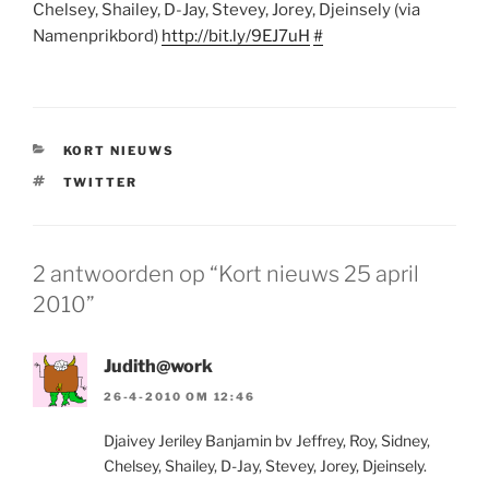
Chelsey, Shailey, D-Jay, Stevey, Jorey, Djeinsely (via
Namenprikbord)
http://bit.ly/9EJ7uH
#
CATEGORIEËN
KORT NIEUWS
TAGS
TWITTER
2 antwoorden op “Kort nieuws 25 april
2010”
Judith@work
26-4-2010 OM 12:46
Djaivey Jeriley Banjamin bv Jeffrey, Roy, Sidney,
Chelsey, Shailey, D-Jay, Stevey, Jorey, Djeinsely.