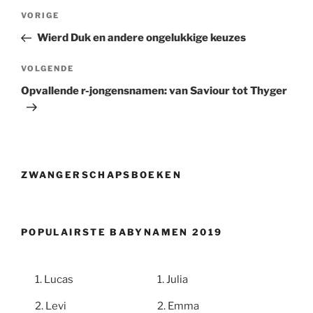
Berichtnavigatie
Vorig
VORIGE
bericht
Wierd Duk en andere ongelukkige keuzes
Volgend
VOLGENDE
bericht
Opvallende r-jongensnamen: van Saviour tot Thyger
ZWANGERSCHAPSBOEKEN
POPULAIRSTE BABYNAMEN 2019
Lucas
Julia
Levi
Emma