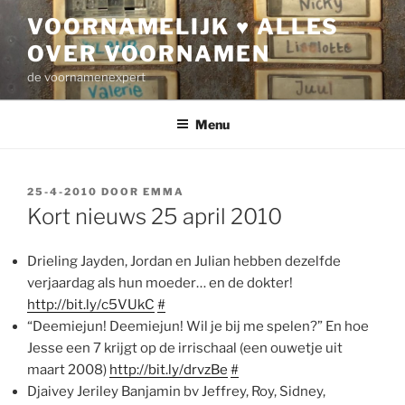
Ga
VOORNAMELIJK ♥ ALLES
naar
OVER VOORNAMEN
de
inhoud
de voornamenexpert
Menu
GEPLAATST
25-4-2010
DOOR
EMMA
OP
Kort nieuws 25 april 2010
Drieling Jayden, Jordan en Julian hebben dezelfde
verjaardag als hun moeder… en de dokter!
http://bit.ly/c5VUkC
#
“Deemiejun! Deemiejun! Wil je bij me spelen?” En hoe
Jesse een 7 krijgt op de irrischaal (een ouwetje uit
maart 2008)
http://bit.ly/drvzBe
#
Djaivey Jeriley Banjamin bv Jeffrey, Roy, Sidney,