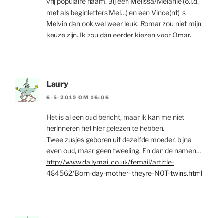
vrij populaire naam. Bij een Melissa/Melanie (o.i.d.
met als beginletters Mel…) en een Vince(nt) is
Melvin dan ook wel weer leuk. Romar zou niet mijn
keuze zijn. Ik zou dan eerder kiezen voor Omar.
Laury
6-5-2010 OM 16:06
Het is al een oud bericht, maar ik kan me niet
herinneren het hier gelezen te hebben.
Twee zusjes geboren uit dezelfde moeder, bijna
even oud, maar geen tweeling. En dan de namen…
http://www.dailymail.co.uk/femail/article-
484562/Born-day-mother–theyre-NOT-twins.html