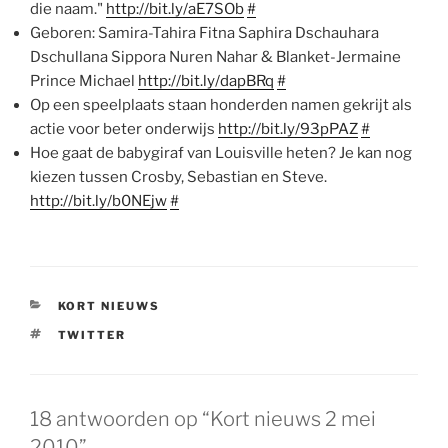
die naam."
http://bit.ly/aE7SOb
#
Geboren: Samira-Tahira Fitna Saphira Dschauhara
Dschullana Sippora Nuren Nahar & Blanket-Jermaine
Prince Michael
http://bit.ly/dapBRq
#
Op een speelplaats staan honderden namen gekrijt als
actie voor beter onderwijs
http://bit.ly/93pPAZ
#
Hoe gaat de babygiraf van Louisville heten? Je kan nog
kiezen tussen Crosby, Sebastian en Steve.
http://bit.ly/b0NEjw
#
CATEGORIEËN
KORT NIEUWS
TAGS
TWITTER
18 antwoorden op “Kort nieuws 2 mei
2010”