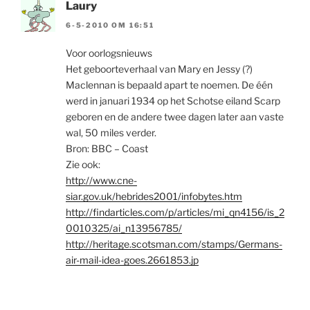
Laury
6-5-2010 OM 16:51
Voor oorlogsnieuws
Het geboorteverhaal van Mary en Jessy (?)
Maclennan is bepaald apart te noemen. De één
werd in januari 1934 op het Schotse eiland Scarp
geboren en de andere twee dagen later aan vaste
wal, 50 miles verder.
Bron: BBC – Coast
Zie ook:
http://www.cne-
siar.gov.uk/hebrides2001/infobytes.htm
http://findarticles.com/p/articles/mi_qn4156/is_2
0010325/ai_n13956785/
http://heritage.scotsman.com/stamps/Germans-
air-mail-idea-goes.2661853.jp