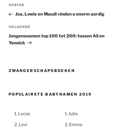
Berichtnavigatie
Vorig
VORIGE
bericht
Joa, Lowie en Maudi vinden u enorm aardig
Volgend
VOLGENDE
bericht
Jongensnamen top 100 tot 200: tussen Ali en
Yannick
ZWANGERSCHAPSBOEKEN
POPULAIRSTE BABYNAMEN 2019
Lucas
Julia
Levi
Emma