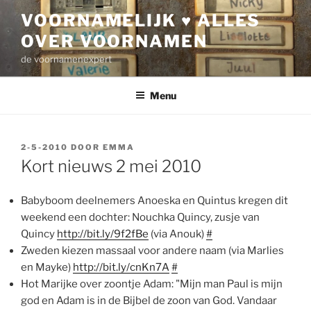
Ga
VOORNAMELIJK ♥ ALLES
naar
OVER VOORNAMEN
de
inhoud
de voornamenexpert
Menu
GEPLAATST
2-5-2010
DOOR
EMMA
OP
Kort nieuws 2 mei 2010
Babyboom deelnemers Anoeska en Quintus kregen dit
weekend een dochter: Nouchka Quincy, zusje van
Quincy
http://bit.ly/9f2fBe
(via Anouk)
#
Zweden kiezen massaal voor andere naam (via Marlies
en Mayke)
http://bit.ly/cnKn7A
#
Hot Marijke over zoontje Adam: "Mijn man Paul is mijn
god en Adam is in de Bijbel de zoon van God. Vandaar