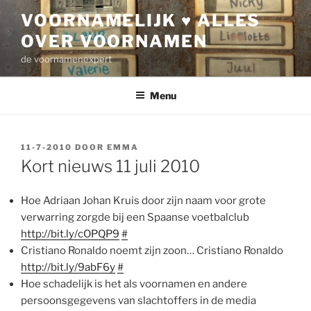
Ga
VOORNAMELIJK ♥ ALLES
naar
OVER VOORNAMEN
de
inhoud
de voornamenexpert
Menu
GEPLAATST
11-7-2010
DOOR
EMMA
OP
Kort nieuws 11 juli 2010
Hoe Adriaan Johan Kruis door zijn naam voor grote
verwarring zorgde bij een Spaanse voetbalclub
http://bit.ly/cOPQP9
#
Cristiano Ronaldo noemt zijn zoon… Cristiano Ronaldo
http://bit.ly/9abF6y
#
Hoe schadelijk is het als voornamen en andere
persoonsgegevens van slachtoffers in de media