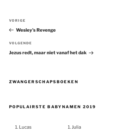
Berichtnavigatie
Vorig
VORIGE
bericht
Wesley’s Revenge
Volgend
VOLGENDE
bericht
Jezus redt, maar niet vanaf het dak
ZWANGERSCHAPSBOEKEN
POPULAIRSTE BABYNAMEN 2019
Lucas
Julia