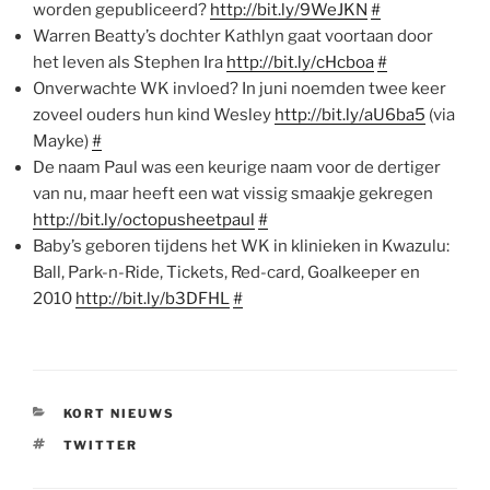
worden gepubliceerd?
http://bit.ly/9WeJKN
#
Warren Beatty’s dochter Kathlyn gaat voortaan door
het leven als Stephen Ira
http://bit.ly/cHcboa
#
Onverwachte WK invloed? In juni noemden twee keer
zoveel ouders hun kind Wesley
http://bit.ly/aU6ba5
(via
Mayke)
#
De naam Paul was een keurige naam voor de dertiger
van nu, maar heeft een wat vissig smaakje gekregen
http://bit.ly/octopusheetpaul
#
Baby’s geboren tijdens het WK in klinieken in Kwazulu:
Ball, Park-n-Ride, Tickets, Red-card, Goalkeeper en
2010
http://bit.ly/b3DFHL
#
CATEGORIEËN
KORT NIEUWS
TAGS
TWITTER