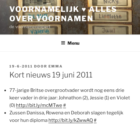
Ga
VOORNAMELIJK ♥ ALLES
naar
OVER VOORNAMEN
de
inhoud
de voornamenexpert
Menu
GEPLAATST
19-6-2011
DOOR
EMMA
OP
Kort nieuws 19 juni 2011
77-jarige Britse overgrootvader wordt nog eens drie
keer vader in drie jaar: Johnathon (2), Jessie (1) en Violet
(0)
http://bit.ly/mcMTwe
#
Zussen Danissa, Rowena en Deborah slagen tegelijk
voor hun diploma
http://bit.ly/kZwwAQ
#