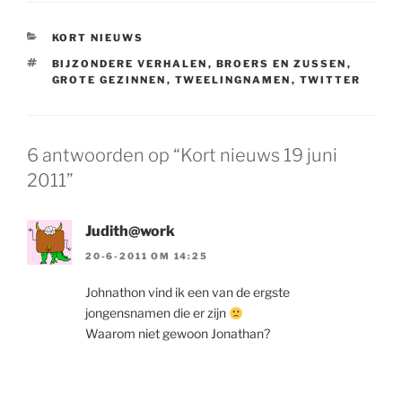
CATEGORIEËN
KORT NIEUWS
TAGS
BIJZONDERE VERHALEN
,
BROERS EN ZUSSEN
,
GROTE GEZINNEN
,
TWEELINGNAMEN
,
TWITTER
6 antwoorden op “Kort nieuws 19 juni
2011”
Judith@work
20-6-2011 OM 14:25
Johnathon vind ik een van de ergste
jongensnamen die er zijn
Waarom niet gewoon Jonathan?