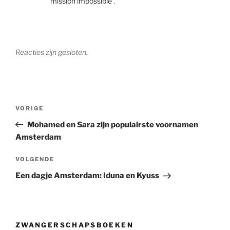
‘mission impossible’.
Reacties zijn gesloten.
Berichtnavigatie
Vorig
VORIGE
bericht
Mohamed en Sara zijn populairste voornamen
Amsterdam
Volgend
VOLGENDE
bericht
Een dagje Amsterdam: Iduna en Kyuss
ZWANGERSCHAPSBOEKEN