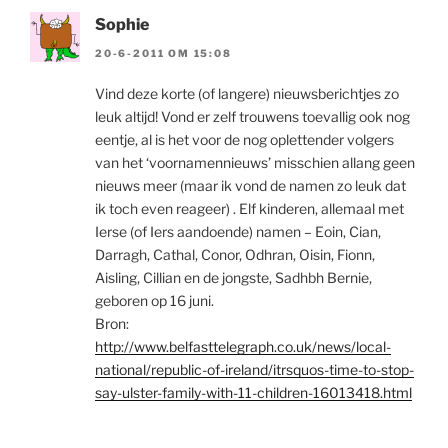
Sophie
20-6-2011 OM 15:08
Vind deze korte (of langere) nieuwsberichtjes zo
leuk altijd! Vond er zelf trouwens toevallig ook nog
eentje, al is het voor de nog oplettender volgers
van het ‘voornamennieuws’ misschien allang geen
nieuws meer (maar ik vond de namen zo leuk dat
ik toch even reageer) . Elf kinderen, allemaal met
Ierse (of Iers aandoende) namen – Eoin, Cian,
Darragh, Cathal, Conor, Odhran, Oisin, Fionn,
Aisling, Cillian en de jongste, Sadhbh Bernie,
geboren op 16 juni.
Bron:
http://www.belfasttelegraph.co.uk/news/local-
national/republic-of-ireland/itrsquos-time-to-stop-
say-ulster-family-with-11-children-16013418.html