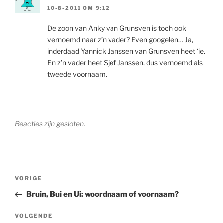
10-8-2011 OM 9:12
De zoon van Anky van Grunsven is toch ook
vernoemd naar z’n vader? Even googelen… Ja,
inderdaad Yannick Janssen van Grunsven heet ‘ie.
En z’n vader heet Sjef Janssen, dus vernoemd als
tweede voornaam.
Reacties zijn gesloten.
Berichtnavigatie
Vorig
VORIGE
bericht
Bruin, Bui en Ui: woordnaam of voornaam?
Volgend
VOLGENDE