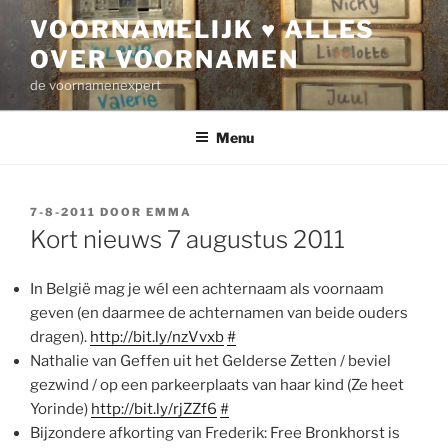
Ga
VOORNAMELIJK ♥ ALLES
naar
OVER VOORNAMEN
de
inhoud
de voornamenexpert
Menu
GEPLAATST
7-8-2011
DOOR
EMMA
OP
Kort nieuws 7 augustus 2011
In België mag je wél een achternaam als voornaam
geven (en daarmee de achternamen van beide ouders
dragen).
http://bit.ly/nzVvxb
#
Nathalie van Geffen uit het Gelderse Zetten / beviel
gezwind / op een parkeerplaats van haar kind (Ze heet
Yorinde)
http://bit.ly/rjZZf6
#
Bijzondere afkorting van Frederik: Free Bronkhorst is