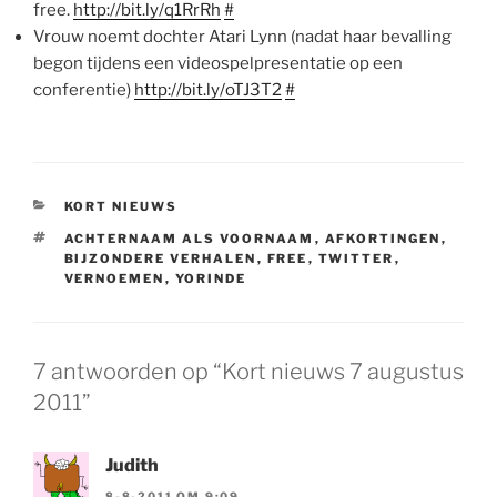
free.
http://bit.ly/q1RrRh
#
Vrouw noemt dochter Atari Lynn (nadat haar bevalling
begon tijdens een videospelpresentatie op een
conferentie)
http://bit.ly/oTJ3T2
#
CATEGORIEËN
KORT NIEUWS
TAGS
ACHTERNAAM ALS VOORNAAM
,
AFKORTINGEN
,
BIJZONDERE VERHALEN
,
FREE
,
TWITTER
,
VERNOEMEN
,
YORINDE
7 antwoorden op “Kort nieuws 7 augustus
2011”
Judith
8-8-2011 OM 9:09