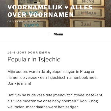
Ga
VOORNAMELIJK ♥ ALLES
naar
OVER VOORNAMEN
de
inhoud
de voornamenexpert
Menu
GEPLAATST
19-4-2007
DOOR
EMMA
OP
Populair In Tsjechie
Mijn ouders waren de afgelopen dagen in Praag en
namen op verzoek een Tsjechisch namenboek mee.
Dank je mam!
Dat “Jak se bude vase dite jmenovat?” zoveel betekent
als “Hoe moeten we onze baby noemen?” kon ik nog
wel raden, maar daarna werd het lastiger.