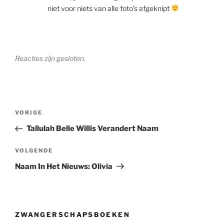
niet voor niets van alle foto’s afgeknipt
Reacties zijn gesloten.
Berichtnavigatie
Vorig
VORIGE
bericht
Tallulah Belle Willis Verandert Naam
Volgend
VOLGENDE
bericht
Naam In Het Nieuws: Olivia
ZWANGERSCHAPSBOEKEN