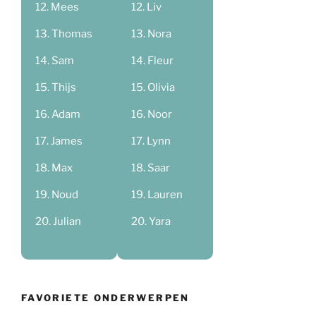
Mees
Liv
Thomas
Nora
Sam
Fleur
Thijs
Olivia
Adam
Noor
James
Lynn
Max
Saar
Noud
Lauren
Julian
Yara
FAVORIETE ONDERWERPEN