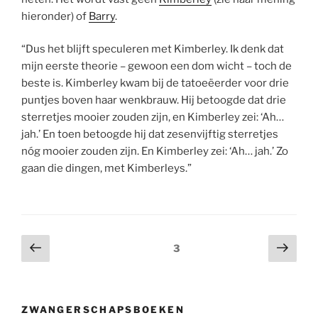
hieronder) of
Barry
.
“Dus het blijft speculeren met Kimberley. Ik denk dat
mijn eerste theorie – gewoon een dom wicht – toch de
beste is. Kimberley kwam bij de tatoeëerder voor drie
puntjes boven haar wenkbrauw. Hij betoogde dat drie
sterretjes mooier zouden zijn, en Kimberley zei: ‘Ah…
jah.’ En toen betoogde hij dat zesenvijftig sterretjes
nóg mooier zouden zijn. En Kimberley zei: ‘Ah… jah.’ Zo
gaan die dingen, met Kimberleys.”
Berichtnavigatie
Vorige
Volg
Pagina
3
pagina
pagi
ZWANGERSCHAPSBOEKEN