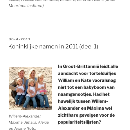
Meertens Instituut)
GEPLAATST
30-4-2011
OP
Koninklijke namen in 2011 (deel 1)
In Groot-Brittannië leidt alle
aandacht voor tortelduifjes
William en Kate
vooralsnog
niet
tot een babyboom van
naamgenootjes. Had het
huwelijk tussen Willem-
Alexander en Máxima wel
zichtbare gevolgen voor de
Willem-Alexander,
populariteitslijsten?
Maxima, Amalia, Alexia
en Ariane (foto: