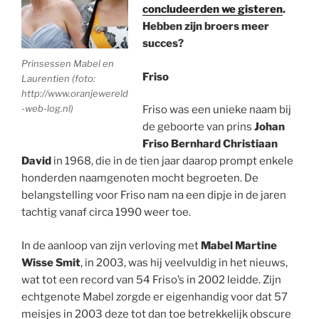
concludeerden we gisteren
.
Hebben zijn broers meer
succes?
Prinsessen Mabel en
Friso
Laurentien (foto:
http://www.oranjewereld
-web-log.nl)
Friso was een unieke naam bij
de geboorte van prins
Johan
Friso Bernhard Christiaan
David
in 1968, die in de tien jaar daarop prompt enkele
honderden naamgenoten mocht begroeten. De
belangstelling voor Friso nam na een dipje in de jaren
tachtig vanaf circa 1990 weer toe.
In de aanloop van zijn verloving met
Mabel Martine
Wisse Smit
, in 2003, was hij veelvuldig in het nieuws,
wat tot een record van 54 Friso’s in 2002 leidde. Zijn
echtgenote Mabel zorgde er eigenhandig voor dat 57
meisjes in 2003 deze tot dan toe betrekkelijk obscure