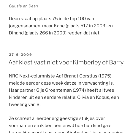
Guusje en Dean
Dean staat op plaats 75 in de top 100 van
jongensnamen, maar Kane (plaats 517 in 2009) en
Dinand (plaats 266 in 2009) redden dat niet.
GEPLAATST
27-6-2009
OP
Aaf kiest vast niet voor Kimberley of Barry
NRC Next-columniste Aaf Brandt Corstius (1975)
meldde eerder deze week dat ze in verwachting is.
Haar partner Gijs Groenteman (1974) heeft al twee
kinderen uit een eerdere relatie: Olivia en Kobus, een
tweeling van 8.
Ze schreef al eerder erg geestige stukjes over
voornamen en ik ben benieuwd hoe hun kind gaat
heten. Het wordt vast geen
Kimberley
(zie haar mening