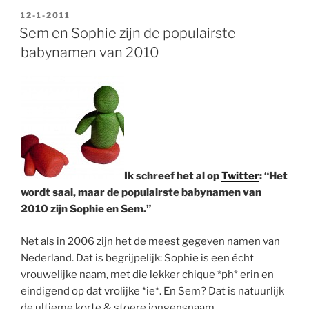
GEPLAATST
12-1-2011
OP
Sem en Sophie zijn de populairste
babynamen van 2010
Ik schreef het al op
Twitter
: “Het
wordt saai, maar de populairste babynamen van
2010 zijn Sophie en Sem.”
Net als in 2006 zijn het de meest gegeven namen van
Nederland. Dat is begrijpelijk: Sophie is een écht
vrouwelijke naam, met die lekker chique *ph* erin en
eindigend op dat vrolijke *ie*. En Sem? Dat is natuurlijk
de ultieme korte & stoere jongensnaam.