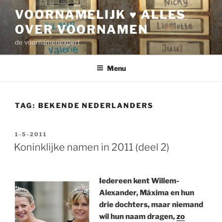
Ga
VOORNAMELIJK ♥ ALLES
naar
OVER VOORNAMEN
de
inhoud
de voornamenexpert
Menu
TAG:
BEKENDE NEDERLANDERS
GEPLAATST
1-5-2011
OP
Koninklijke namen in 2011 (deel 2)
Iedereen kent Willem-
Alexander, Máxima en hun
drie dochters, maar niemand
wil hun naam dragen,
zo