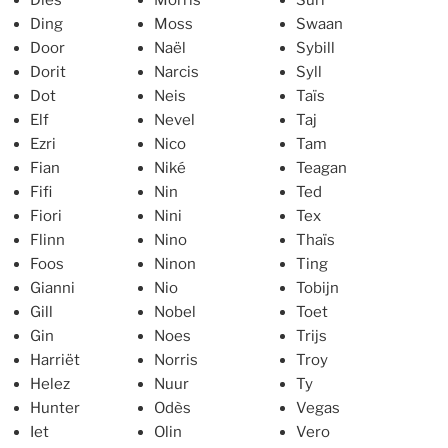
Ding
Moss
Swaan
Door
Naël
Sybill
Dorit
Narcis
Syll
Dot
Neis
Taïs
Elf
Nevel
Taj
Ezri
Nico
Tam
Fian
Niké
Teagan
Fifi
Nin
Ted
Fiori
Nini
Tex
Flinn
Nino
Thaïs
Foos
Ninon
Ting
Gianni
Nio
Tobijn
Gill
Nobel
Toet
Gin
Noes
Trijs
Harriët
Norris
Troy
Helez
Nuur
Ty
Hunter
Odès
Vegas
Iet
Olin
Vero