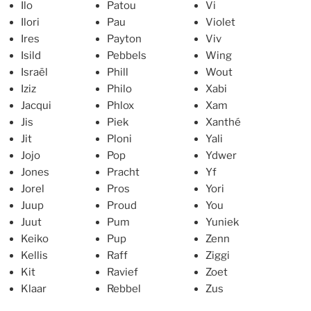
Ilo
Patou
Vi
Ilori
Pau
Violet
Ires
Payton
Viv
Isild
Pebbels
Wing
Israël
Phill
Wout
Iziz
Philo
Xabi
Jacqui
Phlox
Xam
Jis
Piek
Xanthé
Jit
Ploni
Yali
Jojo
Pop
Ydwer
Jones
Pracht
Yf
Jorel
Pros
Yori
Juup
Proud
You
Juut
Pum
Yuniek
Keiko
Pup
Zenn
Kellis
Raff
Ziggi
Kit
Ravief
Zoet
Klaar
Rebbel
Zus