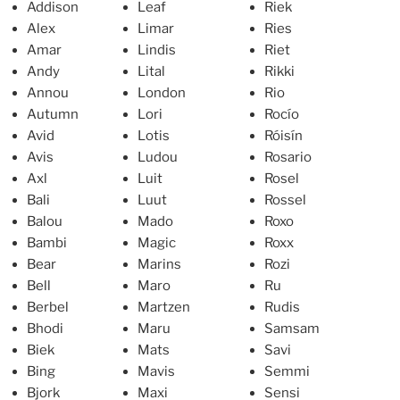
Addison
Leaf
Riek
Alex
Limar
Ries
Amar
Lindis
Riet
Andy
Lital
Rikki
Annou
London
Rio
Autumn
Lori
Rocío
Avid
Lotis
Róisín
Avis
Ludou
Rosario
Axl
Luit
Rosel
Bali
Luut
Rossel
Balou
Mado
Roxo
Bambi
Magic
Roxx
Bear
Marins
Rozi
Bell
Maro
Ru
Berbel
Martzen
Rudis
Bhodi
Maru
Samsam
Biek
Mats
Savi
Bing
Mavis
Semmi
Bjork
Maxi
Sensi