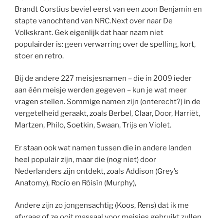
Brandt Corstius beviel eerst van een zoon Benjamin en
stapte vanochtend van NRC.Next over naar De
Volkskrant. Gek eigenlijk dat haar naam niet
populairder is: geen verwarring over de spelling, kort,
stoer en retro.
Bij de andere 227 meisjesnamen – die in 2009 ieder
aan één meisje werden gegeven – kun je wat meer
vragen stellen. Sommige namen zijn (onterecht?) in de
vergetelheid geraakt, zoals Berbel, Claar, Door, Harriët,
Martzen, Philo, Soetkin, Swaan, Trijs en Violet.
Er staan ook wat namen tussen die in andere landen
heel populair zijn, maar die (nog niet) door
Nederlanders zijn ontdekt, zoals Addison (Grey’s
Anatomy), Rocío en Róisín (Murphy),
Andere zijn zo jongensachtig (Koos, Rens) dat ik me
afvraag of ze ooit massaal voor meisjes gebruikt zullen