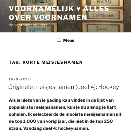
Ga
VOORNAMELIJK ♥ ALLES
naar
OVER VOORNAMEN
de
inhoud
de voornamenexpert
Menu
TAG:
KORTE MEISJESNAMEN
GEPLAATST
18-9-2010
OP
Originele meisjesnamen (deel 4): Hockey
Als je niets van je gading kan vinden in de lijst van
populairste meisjesnamen, kun je nu alsnog je hart
ophalen. Ik selecteerde de mooiste meisjesnamen uit
de top 1.000 van vorig jaar, die niet in de top 250
staan. Vandaag deel 4: hockeynamen.