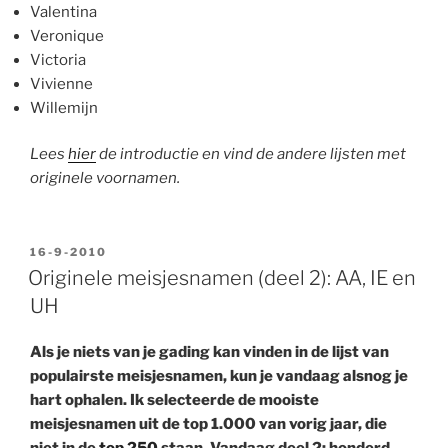
Valentina
Veronique
Victoria
Vivienne
Willemijn
Lees
hier
de introductie en vind de andere lijsten met
originele voornamen.
GEPLAATST
16-9-2010
OP
Originele meisjesnamen (deel 2): AA, IE en
UH
Als je niets van je gading kan vinden in de lijst van
populairste meisjesnamen, kun je vandaag alsnog je
hart ophalen. Ik selecteerde de mooiste
meisjesnamen uit de top 1.000 van vorig jaar, die
niet in de
top 250
staan. Vandaag deel 2: honderd