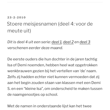
GEPLAATST
23-2-2010
OP
Stoere meisjesnamen (deel 4: voor de
meute uit)
Dit is deel 4 uit een serie:
deel 1
,
deel 2
en
deel 3
verschenen eerder deze maand.
De eerste ouders die hun dochter in de jaren tachtig
Isa of Demi noemden, hebben heel wat opgetrokken
wenkbrauwen gezien bij het vertellen van ‘de’ naam.
Zelfs zij hadden echter niet kunnen vermoeden dat zij
aan het begin zouden staan van klassen met een Demi
S. en een “kleine Isa”, om onderscheid te maken tussen
de naamgenootjes op school.
Met de namen in onderstaande lijst kan het twee