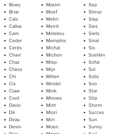
Bowy
Maxim
Sep
Briar
Meef
Shiraz
Caïs
Mehri
Siep
Callas
Meirit
Sies
Cam
Meleksu
Siets
Ceder
Memphis
Sinaï
Cerès
Michal
Sis
Chavi
Michon
Soetkin
Chaz
Miep
Sofai
Chess
Mijn
Sol
Chi
Millen
Solis
Cis
Mindel
Soo
Claar
Mink
Star
Coot
Minoes
Stip
Davis
Mint
Storm
Dé
Miori
Succes
Deau
Mirr
Sun
Devin
Moen
Sunny
Dies
Morris
Suri