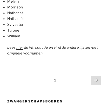
Melvin
Morrison
Nathanaël
Nathaniël
Sylvester
Tyrone
William
Lees
hier
de introductie en vind de andere lijsten met
originele voornamen.
Berichtnavigatie
Volg
Pagina
1
pagi
ZWANGERSCHAPSBOEKEN