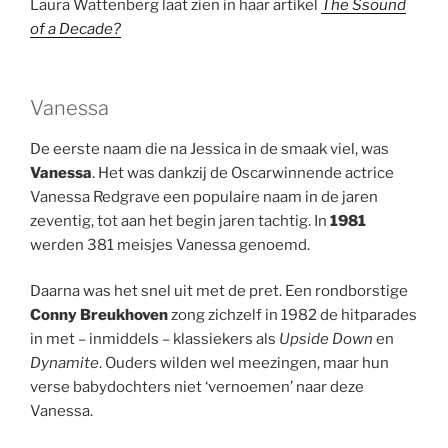
Laura Wattenberg laat zien in haar artikel
The Ssound
of a Decade?
Vanessa
De eerste naam die na Jessica in de smaak viel, was
Vanessa
. Het was dankzij de Oscarwinnende actrice
Vanessa Redgrave een populaire naam in de jaren
zeventig, tot aan het begin jaren tachtig. In
1981
werden 381 meisjes Vanessa genoemd.
Daarna was het snel uit met de pret. Een rondborstige
Conny Breukhoven
zong zichzelf in 1982 de hitparades
in met – inmiddels – klassiekers als
Upside Down
en
Dynamite
. Ouders wilden wel meezingen, maar hun
verse babydochters niet ‘vernoemen’ naar deze
Vanessa.