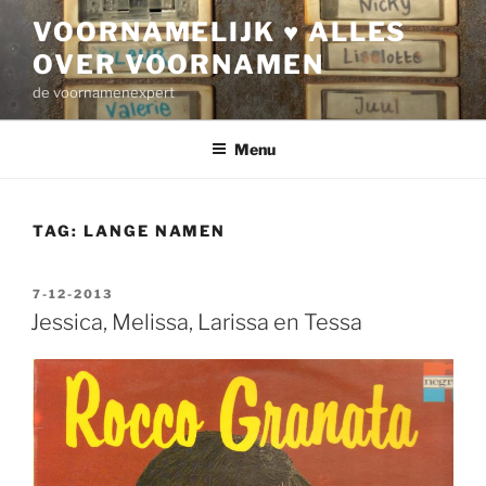
Ga
VOORNAMELIJK ♥ ALLES
naar
OVER VOORNAMEN
de
inhoud
de voornamenexpert
Menu
TAG:
LANGE NAMEN
GEPLAATST
7-12-2013
OP
Jessica, Melissa, Larissa en Tessa