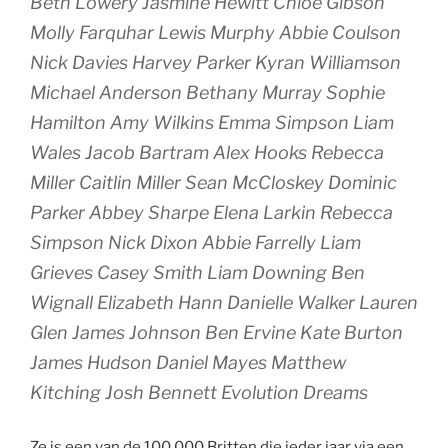
Beth Lowery Jasmine Hewitt Chloe Gibson
Molly Farquhar Lewis Murphy Abbie Coulson
Nick Davies Harvey Parker Kyran Williamson
Michael Anderson Bethany Murray Sophie
Hamilton Amy Wilkins Emma Simpson Liam
Wales Jacob Bartram Alex Hooks Rebecca
Miller Caitlin Miller Sean McCloskey Dominic
Parker Abbey Sharpe Elena Larkin Rebecca
Simpson Nick Dixon Abbie Farrelly Liam
Grieves Casey Smith Liam Downing Ben
Wignall Elizabeth Hann Danielle Walker Lauren
Glen James Johnson Ben Ervine Kate Burton
James Hudson Daniel Mayes Matthew
Kitching Josh Bennett Evolution Dreams
Ze is een van de 100.000 Britten die ieder jaar via een