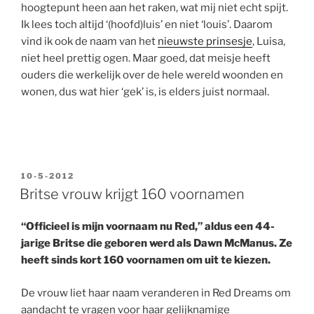
hoogtepunt heen aan het raken, wat mij niet echt spijt.
Ik lees toch altijd ‘(hoofd)luis’ en niet ‘louis’. Daarom
vind ik ook de naam van het
nieuwste prinsesje
, Luisa,
niet heel prettig ogen. Maar goed, dat meisje heeft
ouders die werkelijk over de hele wereld woonden en
wonen, dus wat hier ‘gek’ is, is elders juist normaal.
GEPLAATST
10-5-2012
OP
Britse vrouw krijgt 160 voornamen
“Officieel is mijn voornaam nu Red,” aldus een 44-
jarige Britse die geboren werd als Dawn McManus. Ze
heeft sinds kort 160 voornamen om uit te kiezen.
De vrouw liet haar naam veranderen in Red Dreams om
aandacht te vragen voor haar gelijknamige