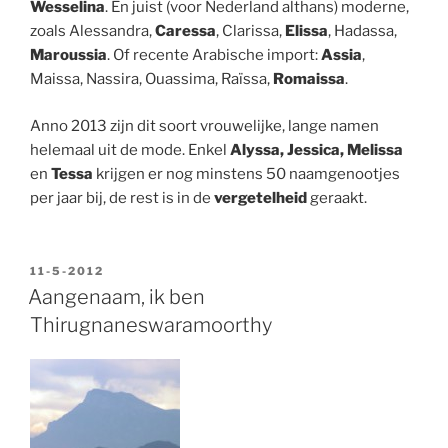
Wesselina
. En juist (voor Nederland althans) moderne,
zoals Alessandra,
Caressa
, Clarissa,
Elissa
, Hadassa,
Maroussia
. Of recente Arabische import:
Assia
,
Maissa, Nassira, Ouassima, Raïssa,
Romaissa
.
Anno 2013 zijn dit soort vrouwelijke, lange namen
helemaal uit de mode. Enkel
Alyssa, Jessica, Melissa
en
Tessa
krijgen er nog minstens 50 naamgenootjes
per jaar bij, de rest is in de
vergetelheid
geraakt.
GEPLAATST
11-5-2012
OP
Aangenaam, ik ben
Thirugnaneswaramoorthy