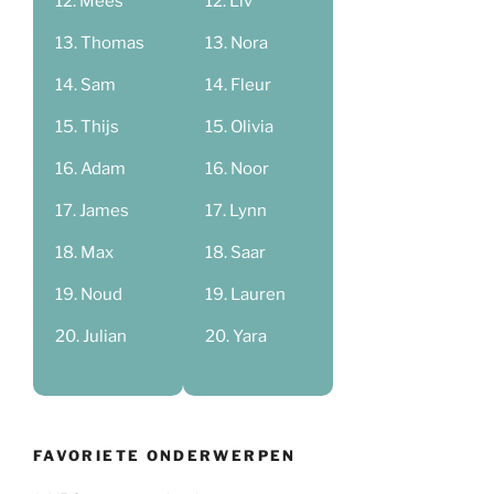
Mees
Liv
Thomas
Nora
Sam
Fleur
Thijs
Olivia
Adam
Noor
James
Lynn
Max
Saar
Noud
Lauren
Julian
Yara
FAVORIETE ONDERWERPEN