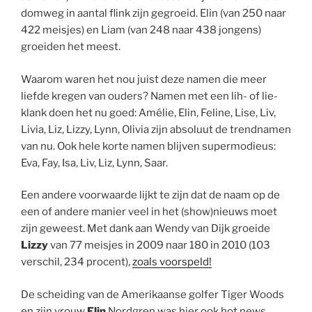
domweg in aantal flink zijn gegroeid. Elin (van 250 naar
422 meisjes) en Liam (van 248 naar 438 jongens)
groeiden het meest.
Waarom waren het nou juist deze namen die meer
liefde kregen van ouders? Namen met een lih- of lie-
klank doen het nu goed: Amélie, Elin, Feline, Lise, Liv,
Livia, Liz, Lizzy, Lynn, Olivia zijn absoluut de trendnamen
van nu. Ook hele korte namen blijven supermodieus:
Eva, Fay, Isa, Liv, Liz, Lynn, Saar.
Een andere voorwaarde lijkt te zijn dat de naam op de
een of andere manier veel in het (show)nieuws moet
zijn geweest. Met dank aan Wendy van Dijk groeide
Lizzy
van 77 meisjes in 2009 naar 180 in 2010 (103
verschil, 234 procent),
zoals voorspeld!
De scheiding van de Amerikaanse golfer Tiger Woods
en zijn vrouw
Elin
Nordgren was hier ook hot news.