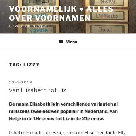
Ga
VOORNAMELIJK ♥ ALLES
naar
OVER VOORNAMEN
de
inhoud
de voornamenexpert
Menu
TAG:
LIZZY
GEPLAATST
10-4-2013
OP
Van Elisabeth tot Liz
De naam Elisabeth is in verschillende varianten al
minstens twee eeuwen populair in Nederland, van
Betje in de 19e eeuw tot Liz in de 21e eeuw.
Ik heb een oudtante Bep, een tante Elise, een tante Elly,