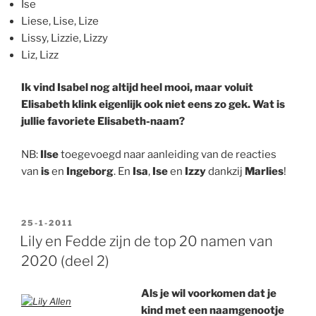
Ise
Liese, Lise, Lize
Lissy, Lizzie, Lizzy
Liz, Lizz
Ik vind Isabel nog altijd heel mooi, maar voluit
Elisabeth klink eigenlijk ook niet eens zo gek. Wat is
jullie favoriete Elisabeth-naam?
NB:
Ilse
toegevoegd naar aanleiding van de reacties
van
is
en
Ingeborg
. En
Isa
,
Ise
en
Izzy
dankzij
Marlies
!
GEPLAATST
25-1-2011
OP
Lily en Fedde zijn de top 20 namen van
2020 (deel 2)
Als je wil voorkomen dat je
kind met een naamgenootje