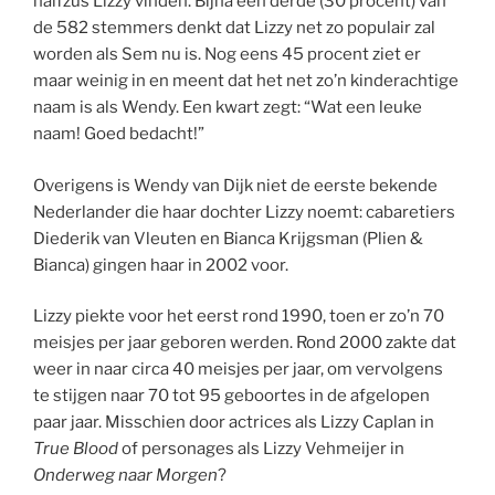
halfzus Lizzy vinden. Bijna een derde (30 procent) van
de 582 stemmers denkt dat Lizzy net zo populair zal
worden als Sem nu is. Nog eens 45 procent ziet er
maar weinig in en meent dat het net zo’n kinderachtige
naam is als Wendy. Een kwart zegt: “Wat een leuke
naam! Goed bedacht!”
Overigens is Wendy van Dijk niet de eerste bekende
Nederlander die haar dochter Lizzy noemt: cabaretiers
Diederik van Vleuten en Bianca Krijgsman (Plien &
Bianca) gingen haar in 2002 voor.
Lizzy piekte voor het eerst rond 1990, toen er zo’n 70
meisjes per jaar geboren werden. Rond 2000 zakte dat
weer in naar circa 40 meisjes per jaar, om vervolgens
te stijgen naar 70 tot 95 geboortes in de afgelopen
paar jaar. Misschien door actrices als Lizzy Caplan in
True Blood
of personages als Lizzy Vehmeijer in
Onderweg naar Morgen
?