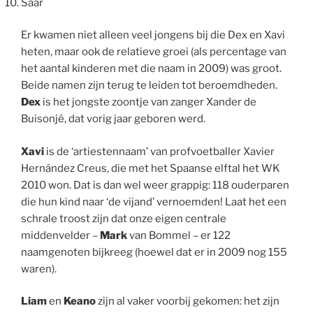
Saar
Er kwamen niet alleen veel jongens bij die Dex en Xavi
heten, maar ook de relatieve groei (als percentage van
het aantal kinderen met die naam in 2009) was groot.
Beide namen zijn terug te leiden tot beroemdheden.
Dex
is het jongste zoontje van zanger Xander de
Buisonjé, dat vorig jaar geboren werd.
Xavi
is de ‘artiestennaam’ van profvoetballer Xavier
Hernández Creus, die met het Spaanse elftal het WK
2010 won. Dat is dan wel weer grappig: 118 ouderparen
die hun kind naar ‘de vijand’ vernoemden! Laat het een
schrale troost zijn dat onze eigen centrale
middenvelder –
Mark
van Bommel – er 122
naamgenoten bijkreeg (hoewel dat er in 2009 nog 155
waren).
Liam
en
Keano
zijn al vaker voorbij gekomen: het zijn