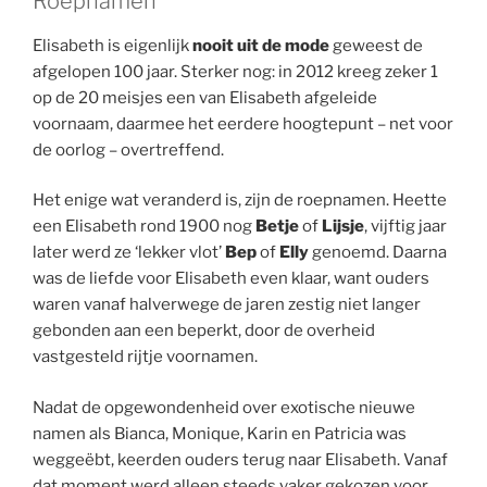
Roepnamen
Elisabeth is eigenlijk
nooit uit de mode
geweest de
afgelopen 100 jaar. Sterker nog: in 2012 kreeg zeker 1
op de 20 meisjes een van Elisabeth afgeleide
voornaam, daarmee het eerdere hoogtepunt – net voor
de oorlog – overtreffend.
Het enige wat veranderd is, zijn de roepnamen. Heette
een Elisabeth rond 1900 nog
Betje
of
Lijsje
, vijftig jaar
later werd ze ‘lekker vlot’
Bep
of
Elly
genoemd. Daarna
was de liefde voor Elisabeth even klaar, want ouders
waren vanaf halverwege de jaren zestig niet langer
gebonden aan een beperkt, door de overheid
vastgesteld rijtje voornamen.
Nadat de opgewondenheid over exotische nieuwe
namen als Bianca, Monique, Karin en Patricia was
weggeëbt, keerden ouders terug naar Elisabeth. Vanaf
dat moment werd alleen steeds vaker gekozen voor