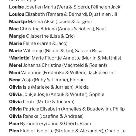
Louise
Josefien Maria (Vera & Sjoerd), Féline en Jack
Loulou
Elizabeth (Tamara & Bernard), Djustin en Jill
Maartje
Marina Akke (Josien & Jörgen)
Mae
Christina Adriana (Anouk & Robert), Naut
Margje
Gijsberthe (Lisa & Eric)
Marie
Feline (Karen & Jaco)
Marie
Willemijn (Nicole & Jan), Sara en Rosa
‘Marietje’
Marie Floortje Annette (Marijn & Matthijs)
Merel
Johanna Christina (Machteld & Roelant)
Mimi
Valentine (Frederike & Willem), Jackie en Jet
Nena
Zosja (Ruby & Timme), Florian
Olivia
Isis (Marieke & Jurriaan), Alexia
Olivia
Joukje Josje (Anouk & Wouter), Sophie
Olivia
Lente (Mette & Jochem)
Olivia
Patricia Elisabeth (Annelies & Boudewijn), Philip
Olivia
Renske (Josefine & Andreas)
Pien
Byronne (Byronne & Geert), Bram
Pien
Elodie Liselotte (Stefanie & Alexander), Charlotte