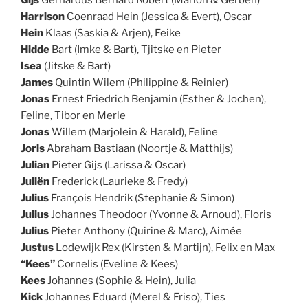
Gijs
Gerhardus Bernard Robert (Marion & Gerben)
Harrison
Coenraad Hein (Jessica & Evert), Oscar
Hein
Klaas (Saskia & Arjen), Feike
Hidde
Bart (Imke & Bart), Tjitske en Pieter
Isea
(Jitske & Bart)
James
Quintin Wilem (Philippine & Reinier)
Jonas
Ernest Friedrich Benjamin (Esther & Jochen),
Feline, Tibor en Merle
Jonas
Willem (Marjolein & Harald), Feline
Joris
Abraham Bastiaan (Noortje & Matthijs)
Julian
Pieter Gijs (Larissa & Oscar)
Juliën
Frederick (Laurieke & Fredy)
Julius
François Hendrik (Stephanie & Simon)
Julius
Johannes Theodoor (Yvonne & Arnoud), Floris
Julius
Pieter Anthony (Quirine & Marc), Aimée
Justus
Lodewijk Rex (Kirsten & Martijn), Felix en Max
“Kees”
Cornelis (Eveline & Kees)
Kees
Johannes (Sophie & Hein), Julia
Kick
Johannes Eduard (Merel & Friso), Ties