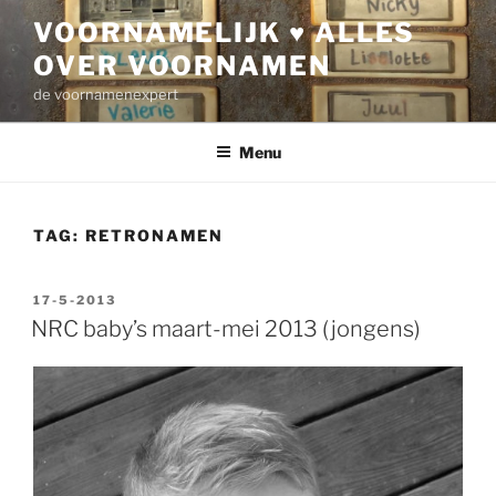
Ga
VOORNAMELIJK ♥ ALLES
naar
OVER VOORNAMEN
de
inhoud
de voornamenexpert
Menu
TAG:
RETRONAMEN
GEPLAATST
17-5-2013
OP
NRC baby’s maart-mei 2013 (jongens)