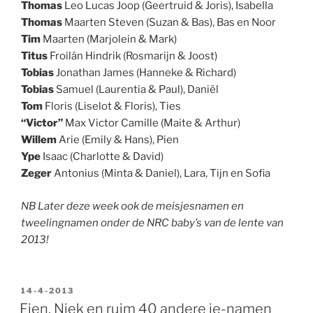
Thomas
Leo Lucas Joop (Geertruid & Joris), Isabella
Thomas
Maarten Steven (Suzan & Bas), Bas en Noor
Tim
Maarten (Marjolein & Mark)
Titus
Froilán Hindrik (Rosmarijn & Joost)
Tobias
Jonathan James (Hanneke & Richard)
Tobias
Samuel (Laurentia & Paul), Daniël
Tom
Floris (Liselot & Floris), Ties
“Victor”
Max Victor Camille (Maite & Arthur)
Willem
Arie (Emily & Hans), Pien
Ype
Isaac (Charlotte & David)
Zeger
Antonius (Minta & Daniel), Lara, Tijn en Sofia
NB Later deze week ook de meisjesnamen en
tweelingnamen onder de NRC baby’s van de lente van
2013!
GEPLAATST
14-4-2013
OP
Fien, Niek en ruim 40 andere ie-namen