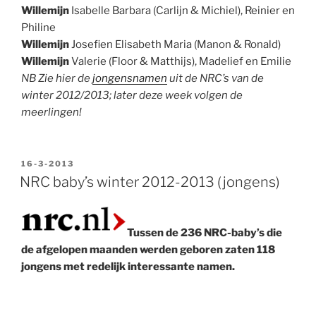
Willemijn
Isabelle Barbara (Carlijn & Michiel), Reinier en
Philine
Willemijn
Josefien Elisabeth Maria (Manon & Ronald)
Willemijn
Valerie (Floor & Matthijs), Madelief en Emilie
NB Zie hier de
jongensnamen
uit de NRC’s van de
winter 2012/2013; later deze week volgen de
meerlingen!
GEPLAATST
16-3-2013
OP
NRC baby’s winter 2012-2013 (jongens)
Tussen de 236 NRC-baby’s die
de afgelopen maanden werden geboren zaten 118
jongens met redelijk interessante namen.