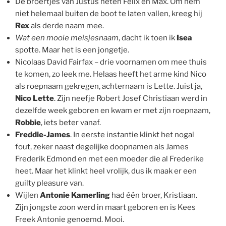
De broertjes van Justus heten Felix en Max. Om hem
niet helemaal buiten de boot te laten vallen, kreeg hij
Rex
als derde naam mee.
Wat een mooie meisjesnaam
, dacht ik toen ik
Isea
spotte. Maar het is een jongetje.
Nicolaas David Fairfax – drie voornamen om mee thuis
te komen, zo leek me. Helaas heeft het arme kind Nico
als roepnaam gekregen, achternaam is Lette. Juist ja,
Nico Lette
. Zijn neefje Robert Josef Christiaan werd in
dezelfde week geboren en kwam er met zijn roepnaam,
Robbie
, iets beter vanaf.
Freddie-James
. In eerste instantie klinkt het nogal
fout, zeker naast degelijke doopnamen als James
Frederik Edmond en met een moeder die al Frederike
heet. Maar het klinkt heel vrolijk, dus ik maak er een
guilty pleasure van.
Wijlen
Antonie Kamerling
had één broer, Kristiaan.
Zijn jongste zoon werd in maart geboren en is Kees
Freek Antonie genoemd. Mooi.