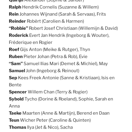
Quirijn
Alexander (Sophie & Sander)
Ralph
Hendrik Cornelis (Suzanne & Willem)
Rein
Johannes Wijnand (Sarah & Servaas), Frits
Reinder
Robèrt (Carolien & Harmen)
“Robbie”
Robert Josef Christiaan (Willemijn & David)
Roderick
Evert Jan Hendrik (Ingeborg & Wouter),
Fréderique en Rogier
Roef
Gijs Anton (Meike & Rutger), Thyn
Ruben
Pieter Johan (Petra & Rob), Evie
“Sam”
Samuel Ilias Mari (Demet & Michiel), May
Samuel
John (Ingeborg & Reinout)
Sep
Kees Freek Antonie (Sanne & Kristiaan), Isis en
Bente
Spencer
Willem Chan (Terry & Rogier)
Sybold
Tycho (Dorine & Roeland), Sophie, Sarah en
Anna
Taeke
Maarten (Anne & Martijn), Berend en Daan
Teun
Wicher Peter (Caroline & Quinten)
Thomas
Ilya (Jet & Nico), Sacha