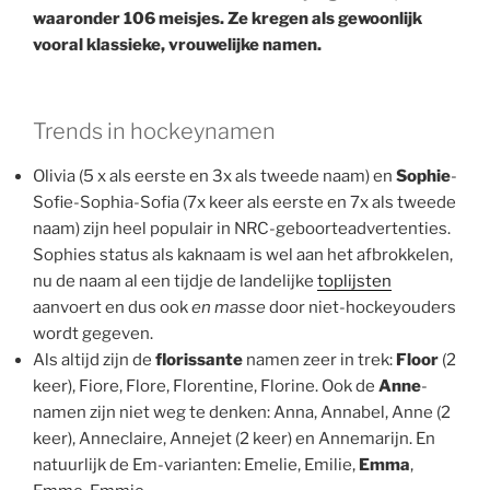
waaronder 106 meisjes. Ze kregen als gewoonlijk
vooral klassieke, vrouwelijke namen.
Trends in hockeynamen
Olivia (5 x als eerste en 3x als tweede naam) en
Sophie
-
Sofie-Sophia-Sofia (7x keer als eerste en 7x als tweede
naam) zijn heel populair in NRC-geboorteadvertenties.
Sophies status als kaknaam is wel aan het afbrokkelen,
nu de naam al een tijdje de landelijke
toplijsten
aanvoert en dus ook
en masse
door niet-hockeyouders
wordt gegeven.
Als altijd zijn de
florissante
namen zeer in trek:
Floor
(2
keer), Fiore, Flore, Florentine, Florine. Ook de
Anne
-
namen zijn niet weg te denken: Anna, Annabel, Anne (2
keer), Anneclaire, Annejet (2 keer) en Annemarijn. En
natuurlijk de Em-varianten: Emelie, Emilie,
Emma
,