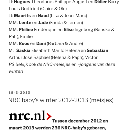
JJ:
Hugues
Theodorus Philippe August en
Didier
Barry
Louis Godfried (Claire & Ole)
JJ:
Maurits
en
Naud
(Lisa & Jean-Marc)
MM:
Lente
en
Jade
(Farida & Jeroen)
MM:
Philine
Frédérique en
Elise
Ingeborg (Renske &
Ralf), Emilie
MM:
Roos
en
Dani
(Barbara & André)
MJ:
Saskia
Elisabeth Mariló Helena en
Sebastian
Arthur José Raphael (Helena & Raph), Victor
PS Bekijk ook de NRC-
meisjes
en –
jongens
van deze
winter!
GEPLAATST
18-3-2013
OP
NRC baby’s winter 2012-2013 (meisjes)
Tussen december 2012 en
maart 2013 werden 236 NRC-baby’s geboren,