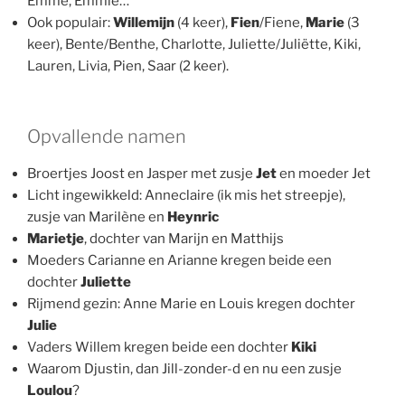
Emme, Emmie…
Ook populair:
Willemijn
(4 keer),
Fien
/Fiene,
Marie
(3
keer), Bente/Benthe, Charlotte, Juliette/Juliëtte, Kiki,
Lauren, Livia, Pien, Saar (2 keer).
Opvallende namen
Broertjes Joost en Jasper met zusje
Jet
en moeder Jet
Licht ingewikkeld: Anneclaire (ik mis het streepje),
zusje van Marilène en
Heynric
Marietje
, dochter van Marijn en Matthijs
Moeders Carianne en Arianne kregen beide een
dochter
Juliette
Rijmend gezin: Anne Marie en Louis kregen dochter
Julie
Vaders Willem kregen beide een dochter
Kiki
Waarom Djustin, dan Jill-zonder-d en nu een zusje
Loulou
?