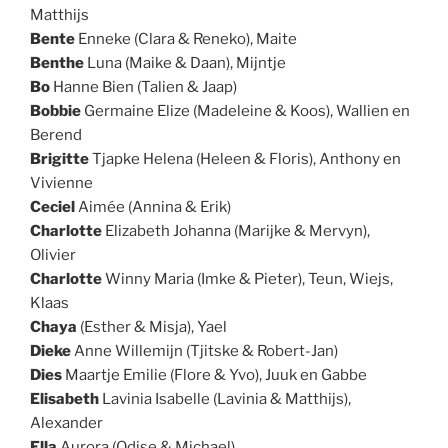
Matthijs
Bente
Enneke (Clara & Reneko), Maite
Benthe
Luna (Maike & Daan), Mijntje
Bo
Hanne Bien (Talien & Jaap)
Bobbie
Germaine Elize (Madeleine & Koos), Wallien en
Berend
Brigitte
Tjapke Helena (Heleen & Floris), Anthony en
Vivienne
Ceciel
Aimée (Annina & Erik)
Charlotte
Elizabeth Johanna (Marijke & Mervyn),
Olivier
Charlotte
Winny Maria (Imke & Pieter), Teun, Wiejs,
Klaas
Chaya
(Esther & Misja), Yael
Dieke
Anne Willemijn (Tjitske & Robert-Jan)
Dies
Maartje Emilie (Flore & Yvo), Juuk en Gabbe
Elisabeth
Lavinia Isabelle (Lavinia & Matthijs),
Alexander
Ella
Aurora (Odise & Michael)