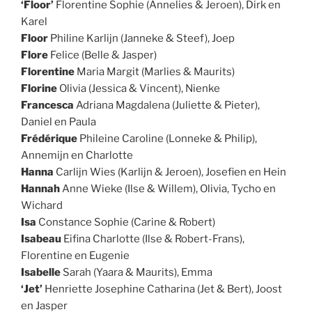
‘Floor’
Florentine Sophie (Annelies & Jeroen), Dirk en
Karel
Floor
Philine Karlijn (Janneke & Steef), Joep
Flore
Felice (Belle & Jasper)
Florentine
Maria Margit (Marlies & Maurits)
Florine
Olivia (Jessica & Vincent), Nienke
Francesca
Adriana Magdalena (Juliette & Pieter),
Daniel en Paula
Frédérique
Phileine Caroline (Lonneke & Philip),
Annemijn en Charlotte
Hanna
Carlijn Wies (Karlijn & Jeroen), Josefien en Hein
Hannah
Anne Wieke (Ilse & Willem), Olivia, Tycho en
Wichard
Isa
Constance Sophie (Carine & Robert)
Isabeau
Eifina Charlotte (Ilse & Robert-Frans),
Florentine en Eugenie
Isabelle
Sarah (Yaara & Maurits), Emma
‘Jet’
Henriette Josephine Catharina (Jet & Bert), Joost
en Jasper