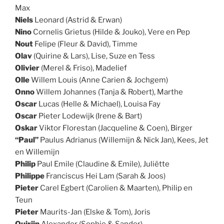
Max
Niels
Leonard (Astrid & Erwan)
Nino
Cornelis Grietus (Hilde & Jouko), Vere en Pep
Nout
Felipe (Fleur & David), Timme
Olav
(Quirine & Lars), Lise, Suze en Tess
Olivier
(Merel & Friso), Madelief
Olle
Willem Louis (Anne Carien & Jochgem)
Onno
Willem Johannes (Tanja & Robert), Marthe
Oscar
Lucas (Helle & Michael), Louisa Fay
Oscar
Pieter Lodewijk (Irene & Bart)
Oskar
Viktor Florestan (Jacqueline & Coen), Birger
“Paul”
Paulus Adrianus (Willemijn & Nick Jan), Kees, Jet
en Willemijn
Philip
Paul Emile (Claudine & Emile), Juliëtte
Philippe
Franciscus Hei Lam (Sarah & Joos)
Pieter
Carel Egbert (Carolien & Maarten), Philip en
Teun
Pieter
Maurits-Jan (Elske & Tom), Joris