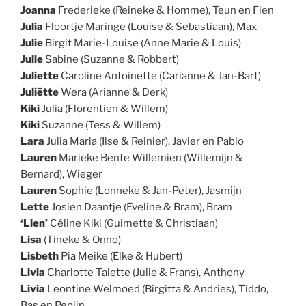
Joanna
Frederieke (Reineke & Homme), Teun en Fien
Julia
Floortje Maringe (Louise & Sebastiaan), Max
Julie
Birgit Marie-Louise (Anne Marie & Louis)
Julie
Sabine (Suzanne & Robbert)
Juliette
Caroline Antoinette (Carianne & Jan-Bart)
Juliëtte
Wera (Arianne & Derk)
Kiki
Julia (Florentien & Willem)
Kiki
Suzanne (Tess & Willem)
Lara
Julia Maria (Ilse & Reinier), Javier en Pablo
Lauren
Marieke Bente Willemien (Willemijn &
Bernard), Wieger
Lauren
Sophie (Lonneke & Jan-Peter), Jasmijn
Lette
Josien Daantje (Eveline & Bram), Bram
‘Lien’
Céline Kiki (Guimette & Christiaan)
Lisa
(Tineke & Onno)
Lisbeth
Pia Meike (Elke & Hubert)
Livia
Charlotte Talette (Julie & Frans), Anthony
Livia
Leontine Welmoed (Birgitta & Andries), Tiddo,
Bas en Pepijn