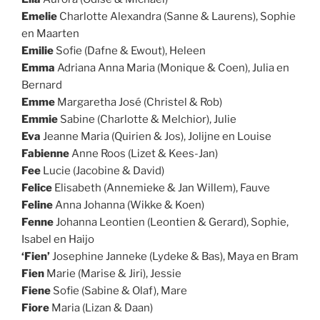
Emelie
Charlotte Alexandra (Sanne & Laurens), Sophie
en Maarten
Emilie
Sofie (Dafne & Ewout), Heleen
Emma
Adriana Anna Maria (Monique & Coen), Julia en
Bernard
Emme
Margaretha José (Christel & Rob)
Emmie
Sabine (Charlotte & Melchior), Julie
Eva
Jeanne Maria (Quirien & Jos), Jolijne en Louise
Fabienne
Anne Roos (Lizet & Kees-Jan)
Fee
Lucie (Jacobine & David)
Felice
Elisabeth (Annemieke & Jan Willem), Fauve
Feline
Anna Johanna (Wikke & Koen)
Fenne
Johanna Leontien (Leontien & Gerard), Sophie,
Isabel en Haijo
‘Fien’
Josephine Janneke (Lydeke & Bas), Maya en Bram
Fien
Marie (Marise & Jiri), Jessie
Fiene
Sofie (Sabine & Olaf), Mare
Fiore
Maria (Lizan & Daan)