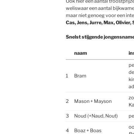
Ook hier een aantal troostpri
weliswaar een aantal bijkwamen
maar niet genoeg voor een inte
Cas, Jens, Jurre, Max, Olivier
Snelst stijgende jongensnam
naam
in
pe
d
1
Bram
ki
ad
zo
2
Mason + Mayson
Ka
3
Noud (+Naud, Nout)
pe
oo
4
Boaz + Boas