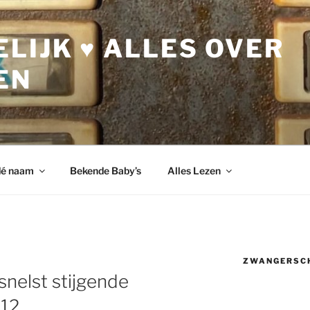
LIJK ♥ ALLES OVER
EN
dé naam
Bekende Baby’s
Alles Lezen
ZWANGERSC
snelst stijgende
12