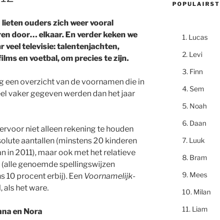
POPULAIRST
 lieten ouders zich weer vooral
ren door… elkaar. En verder keken we
Lucas
r veel televisie: talentenjachten,
Levi
ilms en voetbal, om precies te zijn.
Finn
 een overzicht van de voornamen die in
Sem
el vaker gegeven werden dan het jaar
Noah
Daan
 ervoor niet alleen rekening te houden
Luuk
olute aantallen (minstens 20 kinderen
n in 2011), maar ook met het relatieve
Bram
l (alle genoemde spellingswijzen
Mees
s 10 procent erbij). Een
Voornamelijk
-
, als het ware.
Milan
Liam
enna en Nora