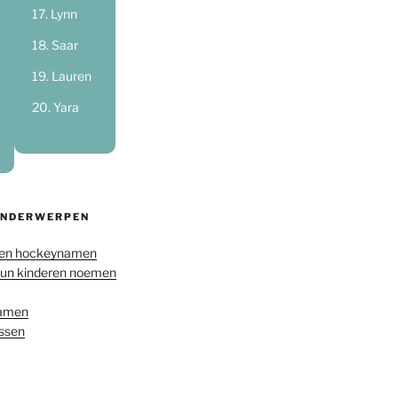
Lynn
Saar
Lauren
Yara
ONDERWERPEN
en hockeynamen
hun kinderen noemen
namen
ussen