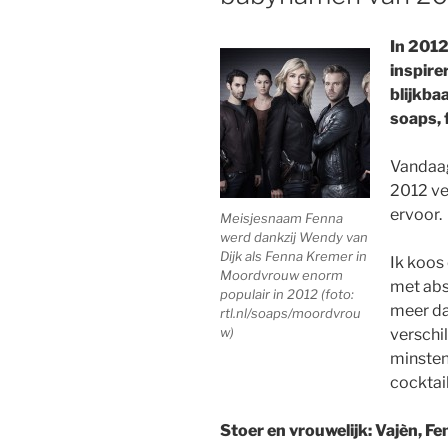
In 2012
inspire
blijkbaa
soaps, f
Vandaag
2012 ve
ervoor.
Meisjesnaam Fenna
werd dankzij Wendy van
Dijk als Fenna Kremer in
Ik koos
Moordvrouw enorm
met abs
populair in 2012 (foto:
meer da
rtl.nl/soaps/moordvrou
w)
verschi
minsten
cocktail
Stoer en vrouwelijk: Vajèn, F