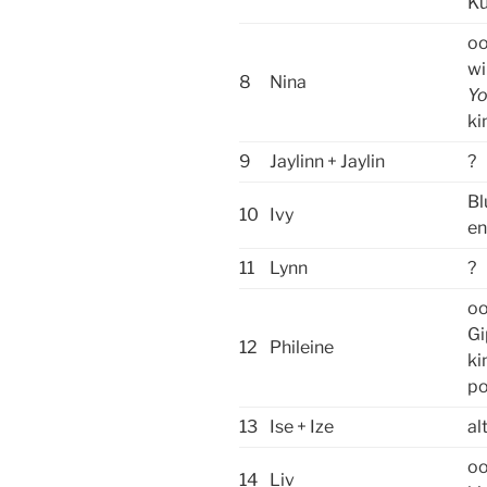
Ku
oo
wi
8
Nina
Yo
ki
9
Jaylinn + Jaylin
?
Bl
10
Ivy
en
11
Lynn
?
oo
Gi
12
Phileine
ki
po
13
Ise + Ize
al
oo
14
Liv