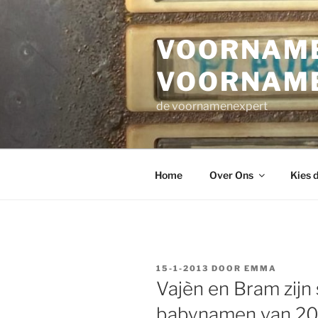
Ga
naar
VOORNAME
de
inhoud
VOORNAM
de voornamenexpert
Home
Over Ons
Kies 
GEPLAATST
15-1-2013
DOOR
EMMA
OP
Vajèn en Bram zijn 
babynamen van 20