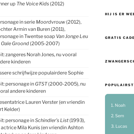
nner up
The Voice Kids
(2012)
HIJ IS ER WE
rsonage in serie
Moordvrouw
(2012),
chter Armin van Buren (2011),
rsonage in Twentse soap
Van Jonge Leu
GRATIS CAD
 Oale Groond
(2005-2007)
it: zangeres Norah Jones, nu vooral
dere kinderen
ZWANGERSC
issere schrijfwijze populairdere Sophie
it: personage in
GTST
(2000-2005), nu
POPULAIRST
oral andere kinderen
esentatrice Lauren Verster (en vriendin
Noah
rt Kelder)
Sem
it: personage in
Schindler’s List
(1993),
Lucas
 actrice Mila Kunis (en vriendin Ashton