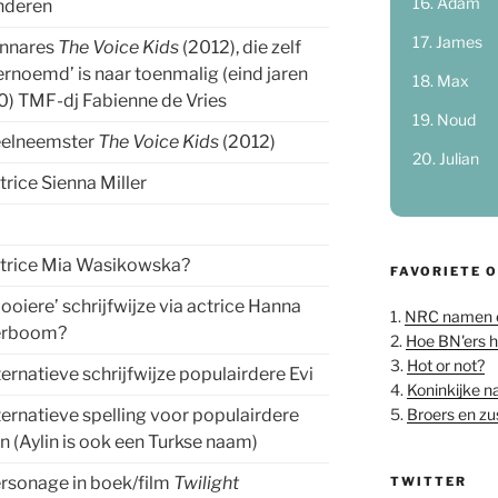
Adam
nderen
James
nnares
The Voice Kids
(2012), die zelf
ernoemd’ is naar toenmalig (eind jaren
Max
0) TMF-dj Fabienne de Vries
Noud
elneemster
The Voice Kids
(2012)
Julian
trice Sienna Miller
trice Mia Wasikowska?
FAVORIETE 
ooiere’ schrijfwijze via actrice Hanna
1.
NRC namen 
erboom?
2.
Hoe BN'ers 
3.
Hot or not?
ternatieve schrijfwijze populairdere Evi
4.
Koninkijke 
5.
Broers en z
ternatieve spelling voor populairdere
in (Aylin is ook een Turkse naam)
rsonage in boek/film
Twilight
TWITTER