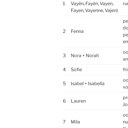
1
Vayèn, Fayèn, Vayen,
ru
Fayen, Vayenne, Vajen)
pe
do
2
Fenna
pe
en
oo
3
Nora + Norah
an
4
Sofie
fr
oo
5
Isabel + Isabella
vo
pr
6
Lauren
Jo
oo
7
Mila
nu