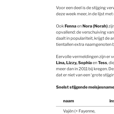
Voor een deel is de stijging ve
deze week meer, in de lijst me
Ook
Fenna
en
Nora (Norah)
zij
opvallend: de verschuiving va
daalt in populariteit, krijgt de 
tientallen extra naamgenoten bi
Eervolle vermeldingen zijn er 
Lina, Lizzy, Sophia
en
Tess
, d
meer dan in 2011 bij kregen. D
dat er niet van een ‘grote stij
Snelst stijgende meisjesnam
naam
in
Vajèn (+ Fayenne,