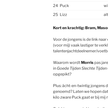
24
Puck
wi
25
Lizz
al
Kort en krachtig: Bram, Mas
Voor de jongens is de link naar 
(voor mij) vaak lastiger te ve
talentenjachtdeelnemer/voet
Waarom wordt
Morris
pas jare
in
Goede Tijden Slechte Tijden
opgepikt?
Plus: ácht-en-twintig jongens d
genoemd? Laten we hopen dat h
kilo zware Puck gaat er bij mij ni