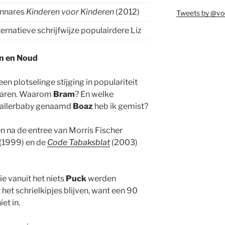
nnares
Kinderen voor Kinderen
(2012)
Tweets by @vo
ternatieve schrijfwijze populairdere Liz
on en Noud
een plotselinge stijging in populariteit
rklaren. Waarom
Bram
? En welke
ballerbaby genaamd
Boaz
heb ik gemist?
n na de entree van Morris Fischer
(1999) en de
Code Tabaksblat
(2003)
ie vanuit het niets
Puck
werden
et schrielkipjes blijven, want een 90
et in.