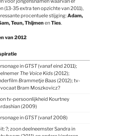
jzen voor jongensnamen waarvan er
 (13-35 extra ten opzichte van 2011),
ressante procentuele stijging:
Adam,
, Sam, Teun, Thijmen
en
Ties
.
en van 2012
spiratie
rsonage in
GTST
(vanaf eind 2011);
eelnemer
The Voice Kids
(2012);
nderfilm
Brammetje Baas
(2012); tv-
vocaat Bram Moszkovicz?
on tv-persoonlijkheid Kourtney
rdashian (2009)
rsonage in
GTST
(vanaf 2008)
it: ?; zoon deelneemster Sandra in