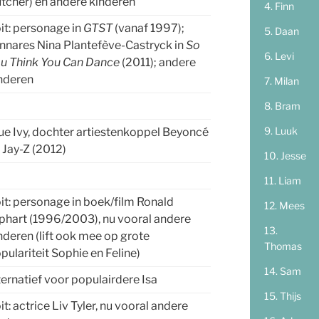
tcher) en andere kinderen
Finn
it: personage in
GTST
(vanaf 1997);
Daan
nnares Nina Plantefève-Castryck in
So
Levi
u Think You Can Dance
(2011); andere
nderen
Milan
Bram
Luuk
ue Ivy, dochter artiestenkoppel Beyoncé
 Jay-Z (2012)
Jesse
Liam
it: personage in boek/film Ronald
Mees
phart (1996/2003), nu vooral andere
nderen (lift ook mee op grote
Thomas
pulariteit Sophie en Feline)
Sam
ternatief voor populairdere Isa
Thijs
it: actrice Liv Tyler, nu vooral andere