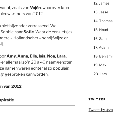
James
rwacht, zoals van
Vajèn
, waarover later
Jesse
t nieuwkomers van 2012.
Thomas
n niet bijzonder verrassend. Wel
Noud
n Sophie naar
Sofie
. Waar de een (ietsje)
andere – Hollandscher – schrijfwijze er
Sam
j.
Adam
voor
Amy, Anna, Ella, Isis, Noa, Lara,
Benjami
ie er allemaal zo’n 20 à 40 naamgenoten
Max
eze namen waren echter al zo populair,
Lars
ging’ gesproken kan worden.
en van 2012
TWITTER
spiratie
Tweets by @vo