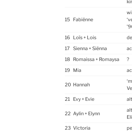
ki
wi
15
Fabiënne
‘v
’9
16
Loïs + Lois
de
17
Sienna + Siënna
ac
18
Romaissa + Romaysa
?
19
Mia
ac
‘m
20
Hannah
V
21
Evy + Evie
al
al
22
Aylin + Elynn
El
23
Victoria
pe