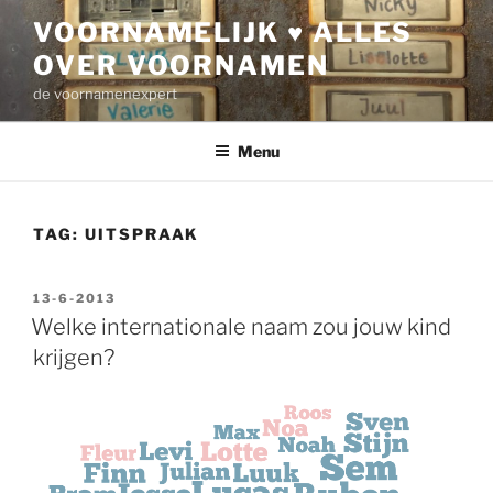
Ga
VOORNAMELIJK ♥ ALLES
naar
OVER VOORNAMEN
de
inhoud
de voornamenexpert
Menu
TAG:
UITSPRAAK
GEPLAATST
13-6-2013
OP
Welke internationale naam zou jouw kind
krijgen?