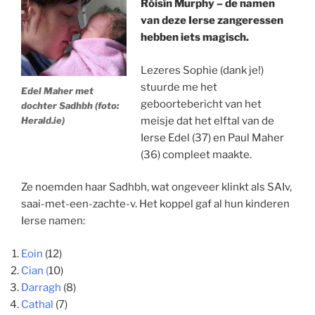
Róisín Murphy – de namen
van deze Ierse zangeressen
hebben iets magisch.
Lezeres Sophie (dank je!)
stuurde me het
Edel Maher met
geboortebericht van het
dochter Sadhbh (foto:
Herald.ie)
meisje dat het elftal van de
Ierse Edel (37) en Paul Maher
(36) compleet maakte.
Ze noemden haar Sadhbh, wat ongeveer klinkt als SAIv,
saai-met-een-zachte-v. Het koppel gaf al hun kinderen
Ierse namen:
Eoin
(12)
Cian (
10)
Darragh
(8)
Cathal
(7)