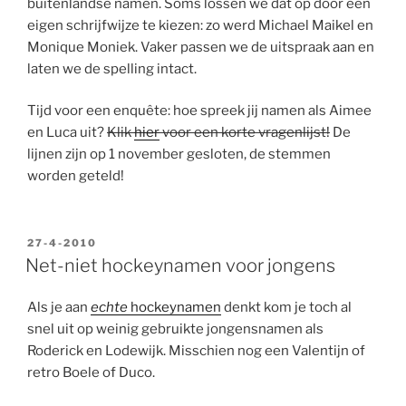
buitenlandse namen. Soms lossen we dat op door een
eigen schrijfwijze te kiezen: zo werd Michael Maikel en
Monique Moniek. Vaker passen we de uitspraak aan en
laten we de spelling intact.
Tijd voor een enquête: hoe spreek jij namen als Aimee
en Luca uit?
Klik
hier
voor een korte vragenlijst!
De
lijnen zijn op 1 november gesloten, de stemmen
worden geteld!
GEPLAATST
27-4-2010
OP
Net-niet hockeynamen voor jongens
Als je aan
echte
hockeynamen
denkt kom je toch al
snel uit op weinig gebruikte jongensnamen als
Roderick en Lodewijk. Misschien nog een Valentijn of
retro Boele of Duco.