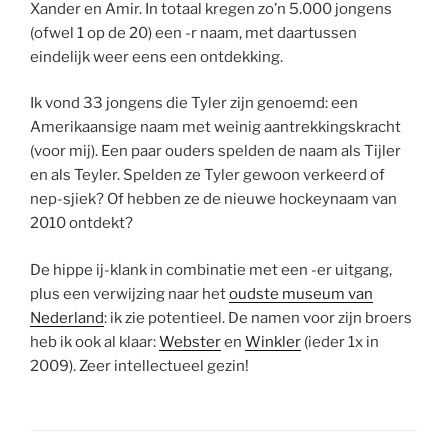
Xander en Amir. In totaal kregen zo’n 5.000 jongens
(ofwel 1 op de 20) een -r naam, met daartussen
eindelijk weer eens een ontdekking.
Ik vond 33 jongens die Tyler zijn genoemd: een
Amerikaansige naam met weinig aantrekkingskracht
(voor mij). Een paar ouders spelden de naam als Tijler
en als Teyler. Spelden ze Tyler gewoon verkeerd of
nep-sjiek? Of hebben ze de nieuwe hockeynaam van
2010 ontdekt?
De hippe ij-klank in combinatie met een -er uitgang,
plus een verwijzing naar het
oudste museum van
Nederland
: ik zie potentieel. De namen voor zijn broers
heb ik ook al klaar:
Webster
en
Winkler
(ieder 1x in
2009). Zeer intellectueel gezin!