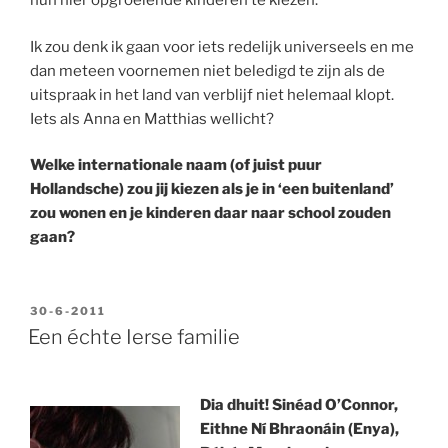
hun hier opgroeiende kinderen te kiezen.
Ik zou denk ik gaan voor iets redelijk universeels en me
dan meteen voornemen niet beledigd te zijn als de
uitspraak in het land van verblijf niet helemaal klopt.
Iets als Anna en Matthias wellicht?
Welke internationale naam (of juist puur
Hollandsche) zou jij kiezen als je in ‘een buitenland’
zou wonen en je kinderen daar naar school zouden
gaan?
GEPLAATST
30-6-2011
OP
Een échte Ierse familie
Dia dhuit! Sinéad O’Connor,
Eithne Ní Bhraonáin (Enya),