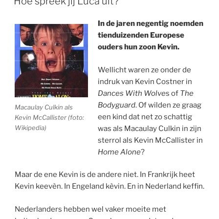
Hoe spreek jij Luca uit?
In de jaren negentig noemden
tienduizenden Europese
ouders hun zoon Kevin.
Wellicht waren ze onder de
indruk van Kevin Costner in
Dances With Wolve
s of
The
Bodyguard
. Of wilden ze graag
Macaulay Culkin als
een kind dat net zo schattig
Kevin McCallister (foto:
Wikipedia)
was als Macaulay Culkin in zijn
sterrol als Kevin McCallister in
Home Alone
?
Maar de ene Kevin is de andere niet. In Frankrijk heet
Kevin keevèn. In Engeland kèvin. En in Nederland keffin.
Nederlanders hebben wel vaker moeite met