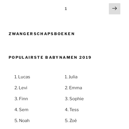
Berichtnavigatie
Volg
Pagina
1
pagi
ZWANGERSCHAPSBOEKEN
POPULAIRSTE BABYNAMEN 2019
Lucas
Julia
Levi
Emma
Finn
Sophie
Sem
Tess
Noah
Zoë