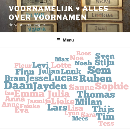
Ga
VOORNAMELIJK ♥ ALLES
naar
OVER VOORNAMEN
de
inhoud
de voornamenexpert
Menu