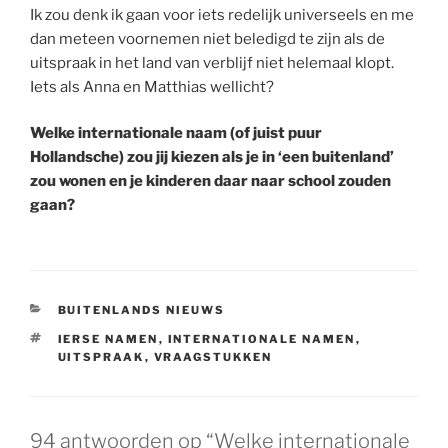
Ik zou denk ik gaan voor iets redelijk universeels en me
dan meteen voornemen niet beledigd te zijn als de
uitspraak in het land van verblijf niet helemaal klopt.
Iets als Anna en Matthias wellicht?
Welke internationale naam (of juist puur
Hollandsche) zou jij kiezen als je in ‘een buitenland’
zou wonen en je kinderen daar naar school zouden
gaan?
CATEGORIEËN
BUITENLANDS NIEUWS
TAGS
IERSE NAMEN
,
INTERNATIONALE NAMEN
,
UITSPRAAK
,
VRAAGSTUKKEN
94 antwoorden op “Welke internationale