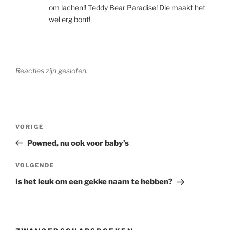
om lachen!! Teddy Bear Paradise! Die maakt het
wel erg bont!
Reacties zijn gesloten.
Berichtnavigatie
Vorig
VORIGE
bericht
Powned, nu ook voor baby’s
Volgend
VOLGENDE
bericht
Is het leuk om een gekke naam te hebben?