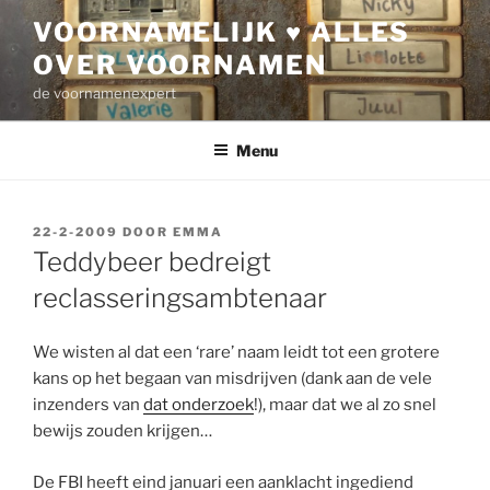
Ga
VOORNAMELIJK ♥ ALLES
naar
OVER VOORNAMEN
de
inhoud
de voornamenexpert
Menu
GEPLAATST
22-2-2009
DOOR
EMMA
OP
Teddybeer bedreigt
reclasseringsambtenaar
We wisten al dat een ‘rare’ naam leidt tot een grotere
kans op het begaan van misdrijven (dank aan de vele
inzenders van
dat onderzoek
!), maar dat we al zo snel
bewijs zouden krijgen…
De FBI heeft eind januari een aanklacht ingediend