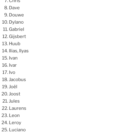
Chris
Dave
Douwe
Dylano
Gabriel
Gijsbert
Huub
Ilias, Ilyas
Ivan
Ivar
Ivo
Jacobus
Joël
Joost
Jules
Laurens
Leon
Leroy
Luciano