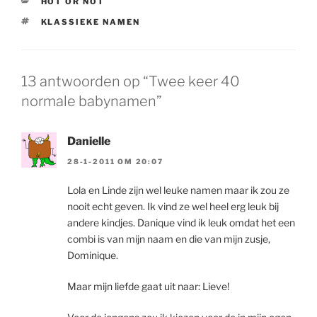
CATEGORIEËN
HOT OR NOT
TAGS
KLASSIEKE NAMEN
13 antwoorden op “Twee keer 40
normale babynamen”
Danielle
28-1-2011 OM 20:07
Lola en Linde zijn wel leuke namen maar ik zou ze
nooit echt geven. Ik vind ze wel heel erg leuk bij
andere kindjes. Danique vind ik leuk omdat het een
combi is van mijn naam en die van mijn zusje,
Dominique.
Maar mijn liefde gaat uit naar: Lieve!