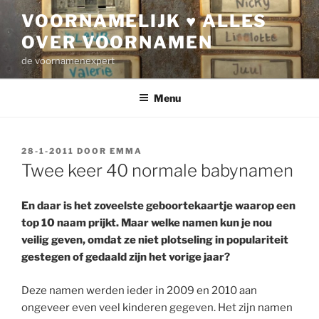
Ga
VOORNAMELIJK ♥ ALLES
naar
OVER VOORNAMEN
de
inhoud
de voornamenexpert
Menu
GEPLAATST
28-1-2011
DOOR
EMMA
OP
Twee keer 40 normale babynamen
En daar is het zoveelste geboortekaartje waarop een
top 10 naam prijkt. Maar welke namen kun je nou
veilig geven, omdat ze niet plotseling in populariteit
gestegen of gedaald zijn het vorige jaar?
Deze namen werden ieder in 2009 en 2010 aan
ongeveer even veel kinderen gegeven. Het zijn namen