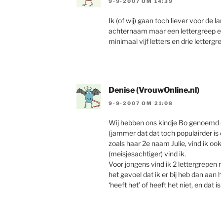
9-9-2007 OM 14:39
Ik (of wij) gaan toch liever voor de
achternaam maar een lettergreep en 
minimaal vijf letters en drie lettergr
Denise (VrouwOnline.nl)
9-9-2007 OM 21:08
Wij hebben ons kindje Bo genoemd
(jammer dat dat toch populairder is
zoals haar 2e naam Julie, vind ik oo
(meisjesachtiger) vind ik.
Voor jongens vind ik 2 lettergrepen
het gevoel dat ik er bij heb dan aan 
‘heeft het’ of heeft het niet, en dat i