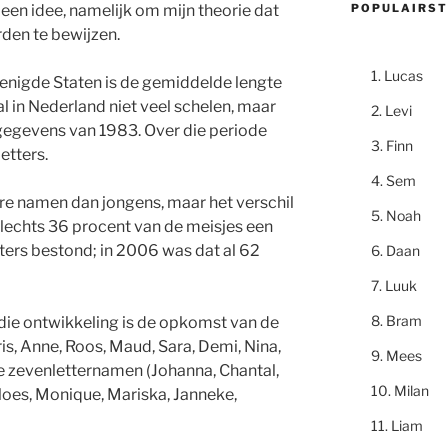
POPULAIRST
en idee, namelijk om mijn theorie dat
den te bewijzen.
Lucas
enigde Staten is de gemiddelde lengte
al in Nederland niet veel schelen, maar
Levi
 gegevens van 1983. Over die periode
Finn
etters.
Sem
ere namen dan jongens, maar het verschil
Noah
 slechts 36 procent van de meisjes een
tters bestond; in 2006 was dat al 62
Daan
Luuk
Bram
die ontwikkeling is de opkomst van de
is, Anne, Roos, Maud, Sara, Demi, Nina,
Mees
e zevenletternamen (Johanna, Chantal,
Milan
loes, Monique, Mariska, Janneke,
Liam