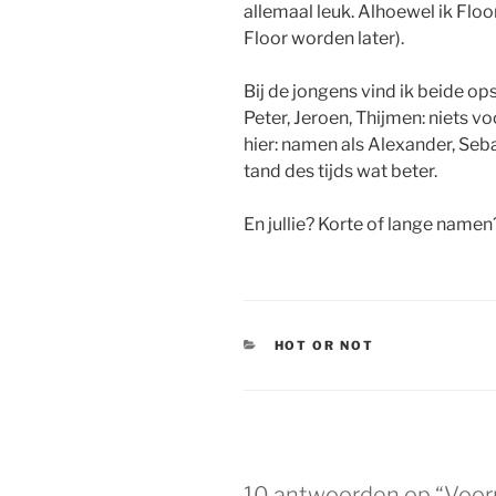
allemaal leuk. Alhoewel ik Floor
Floor worden later).
Bij de jongens vind ik beide ops
Peter, Jeroen, Thijmen: niets vo
hier: namen als Alexander, Seb
tand des tijds wat beter.
En jullie? Korte of lange namen
CATEGORIEËN
HOT OR NOT
10 antwoorden op “Voo