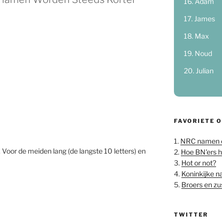
Adam
James
Max
Noud
Julian
FAVORIETE 
1.
NRC namen 
. Voor de meiden lang (de langste 10 letters) en
2.
Hoe BN'ers 
3.
Hot or not?
4.
Koninkijke 
5.
Broers en z
TWITTER