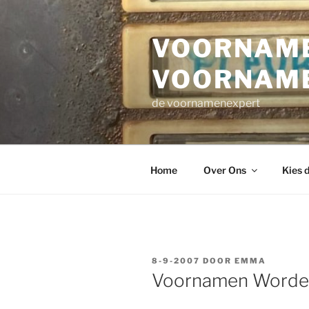
Ga
naar
VOORNAME
de
inhoud
VOORNAM
de voornamenexpert
Home
Over Ons
Kies 
GEPLAATST
8-9-2007
DOOR
EMMA
OP
Voornamen Worden