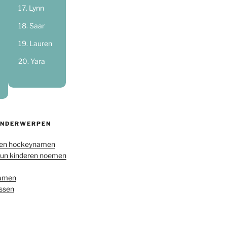
Lynn
Saar
Lauren
Yara
ONDERWERPEN
en hockeynamen
hun kinderen noemen
namen
ussen