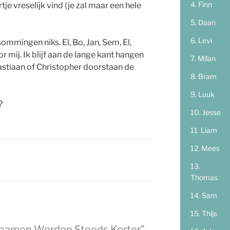
Finn
tje vreselijk vind (je zal maar een hele
Daan
Levi
ommingen niks. El, Bo, Jan, Sem, El,
or mij. Ik blijf aan de lange kant hangen
Milan
astiaan of Christopher doorstaan de
Bram
Luuk
?
Jesse
Liam
Mees
Thomas
Sam
Thijs
rnamen Worden Steeds Korter”