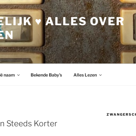
LIJK ♥ ALLES OVER
EN
dé naam
Bekende Baby’s
Alles Lezen
ZWANGERSC
 Steeds Korter