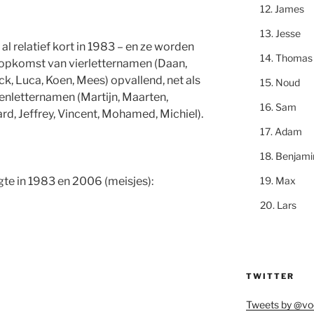
James
Jesse
l relatief kort in 1983 – en ze worden
Thomas
de opkomst van vierletternamen (Daan,
ick, Luca, Koen, Mees) opvallend, net als
Noud
venletternamen (Martijn, Maarten,
Sam
ard, Jeffrey, Vincent, Mohamed, Michiel).
Adam
Benjami
Max
te in 1983 en 2006 (meisjes):
Lars
TWITTER
Tweets by @vo