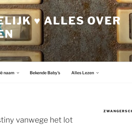
LIJK ♥ ALLES OVER
EN
dé naam
Bekende Baby’s
Alles Lezen
ZWANGERSC
tiny vanwege het lot