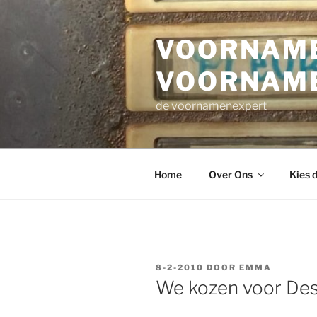
Ga
naar
VOORNAME
de
inhoud
VOORNAM
de voornamenexpert
Home
Over Ons
Kies 
GEPLAATST
8-2-2010
DOOR
EMMA
OP
We kozen voor Des