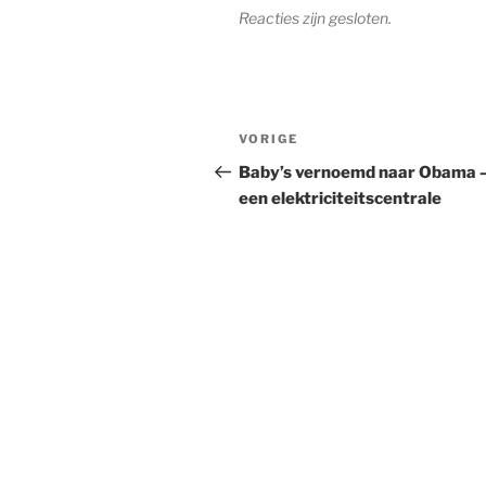
Reacties zijn gesloten.
Berichtnavigatie
Vorig
VORIGE
bericht
Baby’s vernoemd naar Obama –
een elektriciteitscentrale