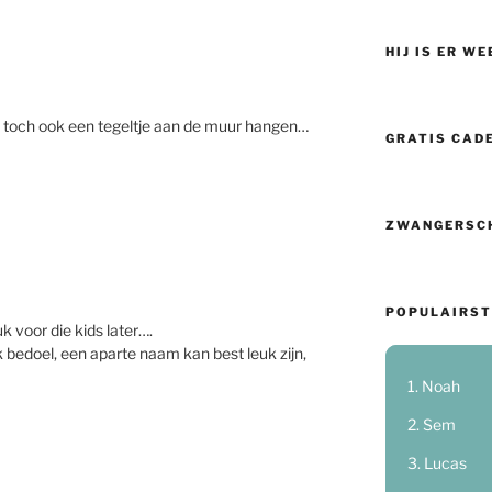
HIJ IS ER WE
 je toch ook een tegeltje aan de muur hangen…
GRATIS CAD
ZWANGERSC
POPULAIRST
 voor die kids later….
bedoel, een aparte naam kan best leuk zijn,
Noah
Sem
Lucas