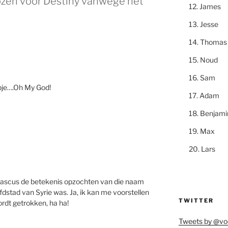
zen voor Destiny vanwege het
James
Jesse
Thomas
Noud
Sam
pje….Oh My God!
Adam
Benjami
Max
Lars
ascus de betekenis opzochten van die naam
stad van Syrie was. Ja, ik kan me voorstellen
TWITTER
rdt getrokken, ha ha!
Tweets by @vo