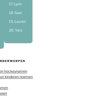
Lynn
Saar
Lauren
Yara
ONDERWERPEN
en hockeynamen
hun kinderen noemen
namen
ussen