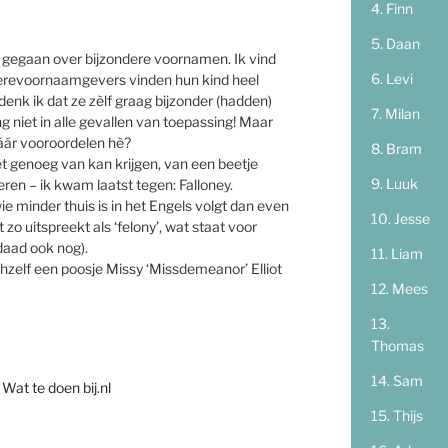
Finn
Daan
er gegaan over bijzondere voornamen. Ik vind
Levi
nderevoornaamgevers vinden hun kind heel
 denk ik dat ze zèlf graag bijzonder (hadden)
Milan
lang niet in alle gevallen van toepassing! Maar
páár vooroordelen hè?
Bram
et genoeg van kan krijgen, van een beetje
Luuk
en – ik kwam laatst tegen: Falloney.
e minder thuis is in het Engels volgt dan even
Jesse
t zo uitspreekt als ‘felony’, wat staat voor
daad ook nog).
Liam
chzelf een poosje Missy ‘Missdemeanor’ Elliot
Mees
Thomas
Sam
 Wat te doen bij.nl
Thijs