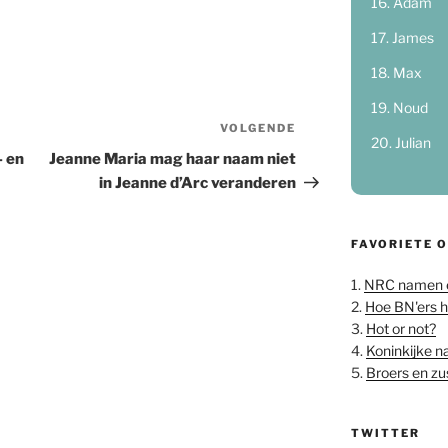
Adam
James
Max
Noud
VOLGENDE
Volgend
Julian
bericht
 en
Jeanne Maria mag haar naam niet
in Jeanne d’Arc veranderen
FAVORIETE 
1.
NRC namen 
2.
Hoe BN'ers 
3.
Hot or not?
4.
Koninkijke 
5.
Broers en z
TWITTER