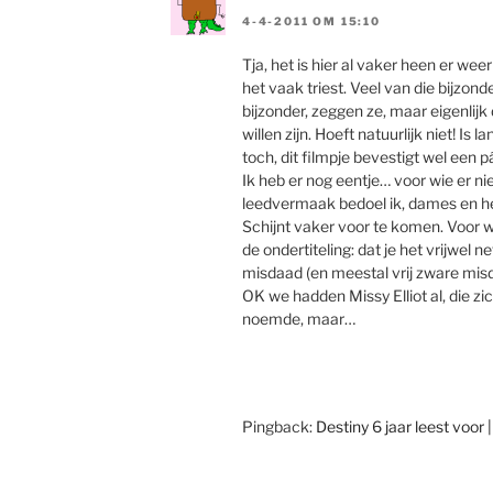
4-4-2011 OM 15:10
Tja, het is hier al vaker heen er we
het vaak triest. Veel van die bijzo
bijzonder, zeggen ze, maar eigenlijk
willen zijn. Hoeft natuurlijk niet! Is 
toch, dit filmpje bevestigt wel een 
Ik heb er nog eentje… voor wie er ni
leedvermaak bedoel ik, dames en her
Schijnt vaker voor te komen. Voor wi
de ondertiteling: dat je het vrijwel ne
misdaad (en meestal vrij zware mis
OK we hadden Missy Elliot al, die zi
noemde, maar…
Pingback:
Destiny 6 jaar leest voor |