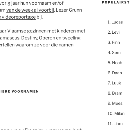
POPULAIRST
vorig jaar hun voornaam en/of
wam
van de week al voorbij
. Lezer Grunn
 videoreportage
bij.
Lucas
paar Vlaamse gezinnen met kinderen met
Levi
amascus, Destiny, Oberon en tweeling
Finn
 vertellen waarom ze voor die namen
Sem
Noah
Daan
Luuk
NIEKE VOORNAMEN
Bram
Mees
Milan
Liam