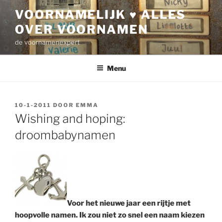
Ga
VOORNAMELIJK ♥ ALLES
naar
OVER VOORNAMEN
de
inhoud
de voornamenexpert
Menu
GEPLAATST
10-1-2011
DOOR
EMMA
OP
Wishing and hoping:
droombabynamen
Voor het nieuwe jaar een rijtje met
hoopvolle namen. Ik zou niet zo snel een naam kiezen