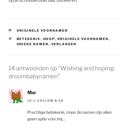
op je schouderblad laat tatoeëren.
CATEGORIEËN
ORIGINELE VOORNAMEN
TAGS
BETEKENIS
,
HOOP
,
ORIGINELE VOORNAMEN
,
UNIEKE NAMEN
,
VERLANGEN
14 antwoorden op “Wishing and hoping:
droombabynamen”
Mar
10-1-2011 OM 8:28
Prachtige betekenis, maar de namen zijn allen
geen optie voor mij…