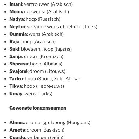
Imani
: vertrouwen (Arabisch)
Mouna
: gewenst (Arabisch)
Nadya
: hoop (Russisch)
Neylan
: vervulde wens of belofte (Turks)
Oumnia
: wens (Arabisch)
Raja
: hoop (Arabisch)
Saki
: bloesem, hoop (Japans)
Sanja
: droom (Kroatisch)
Shpresa
: hoop (Albaans)
Svajoné
: droom (Litouws)
Tariro
: hoop (Shona, Zuid-Afrika)
Tikva
: hoop (Hebreeuws)
Umay
: wens (Turks)
Gewenste jongensnamen
Álmos
: dromerig, slaperig (Hongaars)
Amets
: droom (Baskisch)
Cupido
: verlangen (latijn)