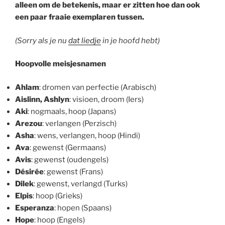
alleen om de betekenis, maar er zitten hoe dan ook
een paar fraaie exemplaren tussen.
(Sorry als je nu
dat liedje
in je hoofd hebt)
Hoopvolle meisjesnamen
Ahlam
: dromen van perfectie (Arabisch)
Aislinn, Ashlyn
: visioen, droom (Iers)
Aki
: nogmaals, hoop (Japans)
Arezou
: verlangen (Perzisch)
Asha
: wens, verlangen, hoop (Hindi)
Ava
: gewenst (Germaans)
Avis
: gewenst (oudengels)
Désirée
: gewenst (Frans)
Dilek
: gewenst, verlangd (Turks)
Elpis
: hoop (Grieks)
Esperanza
: hopen (Spaans)
Hope
: hoop (Engels)