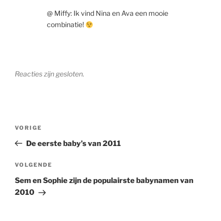
@ Miffy: Ik vind Nina en Ava een mooie
combinatie!
Reacties zijn gesloten.
Berichtnavigatie
Vorig
VORIGE
bericht
De eerste baby’s van 2011
Volgend
VOLGENDE
bericht
Sem en Sophie zijn de populairste babynamen van
2010