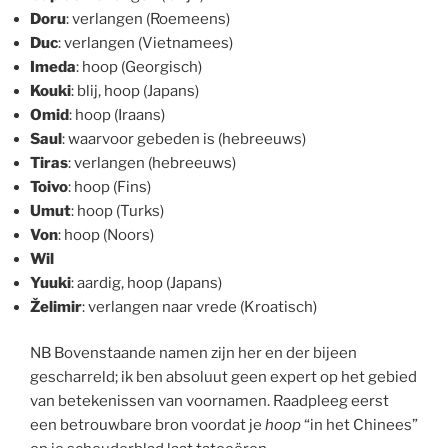
Doru
: verlangen (Roemeens)
Duc
: verlangen (Vietnamees)
Imeda
: hoop (Georgisch)
Kouki
: blij, hoop (Japans)
Omid
: hoop (Iraans)
Saul
: waarvoor gebeden is (hebreeuws)
Tiras
: verlangen (hebreeuws)
Toivo
: hoop (Fins)
Umut
: hoop (Turks)
Von
: hoop (Noors)
Wil
Yuuki
: aardig, hoop (Japans)
Želimir
: verlangen naar vrede (Kroatisch)
NB Bovenstaande namen zijn her en der bijeen
gescharreld; ik ben absoluut geen expert op het gebied
van betekenissen van voornamen. Raadpleeg eerst
een betrouwbare bron voordat je
hoop
“in het Chinees”