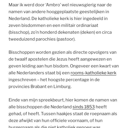
Maar ik werd door ‘Ambro’ wel nieuwsgierig naar de
namen van andere hooggeplaatste geestelijken in
Nederland. De katholieke kerk is hier ingedeeld in
zeven bisdommen en een militair ordinariaat
(bisschop), zo’n honderd dekenaten (deken) en circa
tweeduizend parochies (pastoor).
Bisschoppen worden gezien als directe opvolgers van
de twaalf apostelen die Jezus heeft aangewezen en
geven leiding aan hun bisdom. Ongeveer een kwart van
alle Nederlanders staat bij een
rooms-katholieke kerk
ingeschreven – het hoogste percentage in de
provincies Brabant en Limburg.
Einde van mijn spreekbeurt, hier komen de namen van
alle bisschoppen die Nederland
sinds 1853
heeft
gehad, of heeft. Tussen haakjes staat de roepnaam als
deze afwijkt van hun officiele voornaam, of hun
burgernaam als die niet katholiek genoeg was.