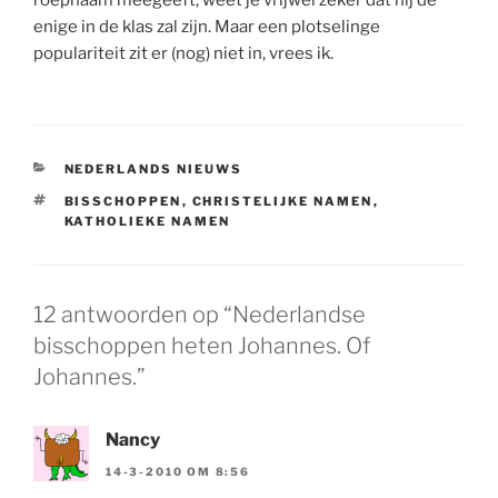
enige in de klas zal zijn. Maar een plotselinge
populariteit zit er (nog) niet in, vrees ik.
CATEGORIEËN
NEDERLANDS NIEUWS
TAGS
BISSCHOPPEN
,
CHRISTELIJKE NAMEN
,
KATHOLIEKE NAMEN
12 antwoorden op “Nederlandse
bisschoppen heten Johannes. Of
Johannes.”
Nancy
14-3-2010 OM 8:56