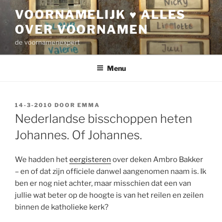
Ga
VOORNAMELIJK ♥ ALLES
naar
OVER VOORNAMEN
de
inhoud
de voornamenexpert
Menu
GEPLAATST
14-3-2010
DOOR
EMMA
OP
Nederlandse bisschoppen heten
Johannes. Of Johannes.
We hadden het
eergisteren
over deken Ambro Bakker
– en of dat zijn officiele danwel aangenomen naam is. Ik
ben er nog niet achter, maar misschien dat een van
jullie wat beter op de hoogte is van het reilen en zeilen
binnen de katholieke kerk?