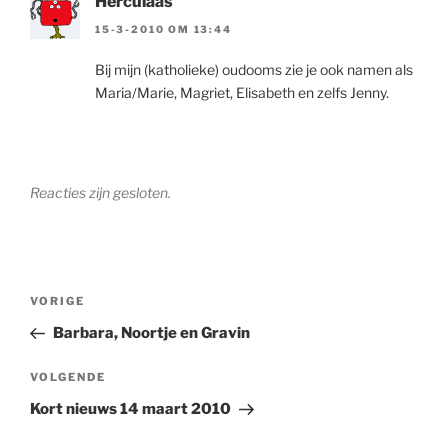
Herculaas
15-3-2010 OM 13:44
Bij mijn (katholieke) oudooms zie je ook namen als
Maria/Marie, Magriet, Elisabeth en zelfs Jenny.
Reacties zijn gesloten.
Berichtnavigatie
Vorig
VORIGE
bericht
Barbara, Noortje en Gravin
Volgend
VOLGENDE
bericht
Kort nieuws 14 maart 2010