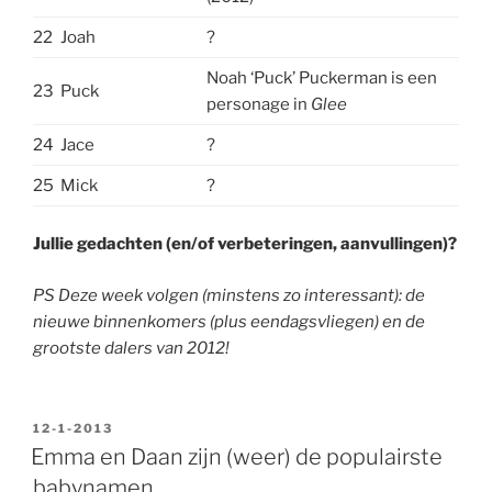
22
Joah
?
Noah ‘Puck’ Puckerman is een
23
Puck
personage in
Glee
24
Jace
?
25
Mick
?
Jullie gedachten (en/of verbeteringen, aanvullingen)?
PS Deze week volgen (minstens zo interessant): de
nieuwe binnenkomers (plus eendagsvliegen) en de
grootste dalers van 2012!
GEPLAATST
12-1-2013
OP
Emma en Daan zijn (weer) de populairste
babynamen