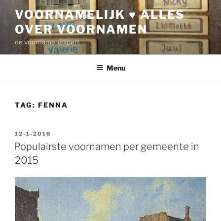
Ga
VOORNAMELIJK ♥ ALLES
naar
OVER VOORNAMEN
de
inhoud
de voornamenexpert
Menu
TAG:
FENNA
GEPLAATST
12-1-2016
OP
Populairste voornamen per gemeente in
2015