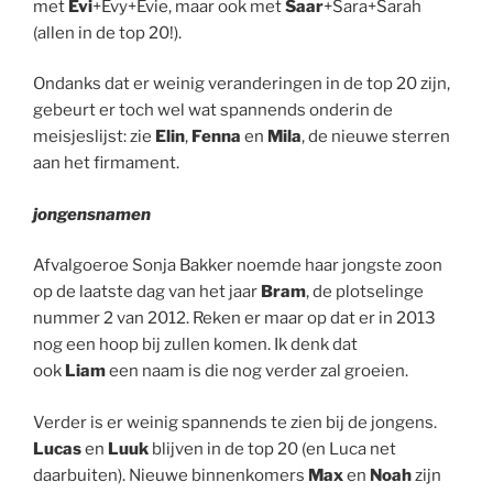
met
Evi
+Evy+Evie, maar ook met
Saar
+Sara+Sarah
(allen in de top 20!).
Ondanks dat er weinig veranderingen in de top 20 zijn,
gebeurt er toch wel wat spannends onderin de
meisjeslijst: zie
Elin
,
Fenna
en
Mila
, de nieuwe sterren
aan het firmament.
jongensnamen
Afvalgoeroe Sonja Bakker noemde haar jongste zoon
op de laatste dag van het jaar
Bram
, de plotselinge
nummer 2 van 2012. Reken er maar op dat er in 2013
nog een hoop bij zullen komen. Ik denk dat
ook
Liam
een naam is die nog verder zal groeien.
Verder is er weinig spannends te zien bij de jongens.
Lucas
en
Luuk
blijven in de top 20 (en Luca net
daarbuiten). Nieuwe binnenkomers
Max
en
Noah
zijn