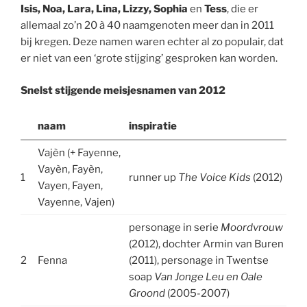
Isis, Noa, Lara, Lina, Lizzy, Sophia
en
Tess
, die er
allemaal zo’n 20 à 40 naamgenoten meer dan in 2011
bij kregen. Deze namen waren echter al zo populair, dat
er niet van een ‘grote stijging’ gesproken kan worden.
Snelst stijgende meisjesnamen van 2012
naam
inspiratie
Vajèn (+ Fayenne,
Vayèn, Fayèn,
1
runner up
The Voice Kids
(2012)
Vayen, Fayen,
Vayenne, Vajen)
personage in serie
Moordvrouw
(2012), dochter Armin van Buren
2
Fenna
(2011), personage in Twentse
soap
Van Jonge Leu en Oale
Groond
(2005-2007)