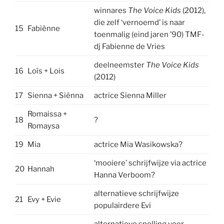
winnares
The Voice Kids
(2012),
die zelf ‘vernoemd’ is naar
15
Fabiënne
toenmalig (eind jaren ’90) TMF-
dj Fabienne de Vries
deelneemster
The Voice Kids
16
Loïs + Lois
(2012)
17
Sienna + Siënna
actrice Sienna Miller
Romaissa +
18
?
Romaysa
19
Mia
actrice Mia Wasikowska?
‘mooiere’ schrijfwijze via actrice
20
Hannah
Hanna Verboom?
alternatieve schrijfwijze
21
Evy + Evie
populairdere Evi