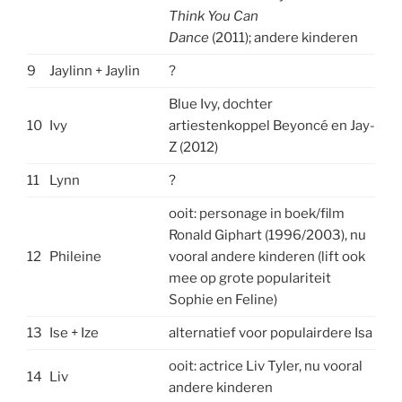
Think You Can
Dance
(2011); andere kinderen
9
Jaylinn + Jaylin
?
Blue Ivy, dochter
10
Ivy
artiestenkoppel Beyoncé en Jay-
Z (2012)
11
Lynn
?
ooit: personage in boek/film
Ronald Giphart (1996/2003), nu
12
Phileine
vooral andere kinderen (lift ook
mee op grote populariteit
Sophie en Feline)
13
Ise + Ize
alternatief voor populairdere Isa
ooit: actrice Liv Tyler, nu vooral
14
Liv
andere kinderen