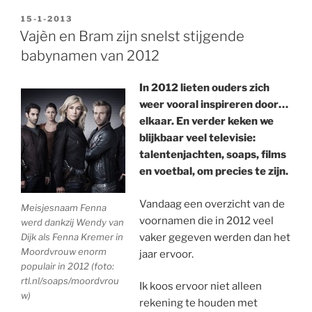
GEPLAATST
15-1-2013
OP
Vajèn en Bram zijn snelst stijgende
babynamen van 2012
In 2012 lieten ouders zich
weer vooral inspireren door…
elkaar. En verder keken we
blijkbaar veel televisie:
talentenjachten, soaps, films
en voetbal, om precies te zijn.
Vandaag een overzicht van de
Meisjesnaam Fenna
voornamen die in 2012 veel
werd dankzij Wendy van
Dijk als Fenna Kremer in
vaker gegeven werden dan het
Moordvrouw enorm
jaar ervoor.
populair in 2012 (foto:
rtl.nl/soaps/moordvrou
Ik koos ervoor niet alleen
w)
rekening te houden met