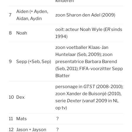
kinderen
Aiden (+ Ayden,
7
zoon Sharon den Adel (2009)
Aidan, Aydin
ooit: acteur Noah Wyle (
ER
sinds
8
Noah
1994)
zoon voetballer Klaas-Jan
Huntelaar (Seb, 2009); zoon
9
Sepp (+Seb, Sep)
presentatrice Barbara Barend
(Seb, 2011); FIFA-voorzitter Sepp
Blatter
personage in
GTST
(2008-2010);
zoon Xander de Buisonjé (2010),
10
Dex
serie
Dexter
(vanaf 2009 in NL
op tv)
11
Mats
?
12
Jason + Jayson
?