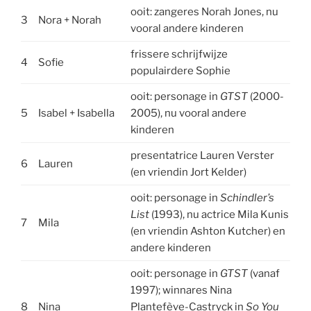
ooit: zangeres Norah Jones, nu
3
Nora + Norah
vooral andere kinderen
frissere schrijfwijze
4
Sofie
populairdere Sophie
ooit: personage in
GTST
(2000-
5
Isabel + Isabella
2005), nu vooral andere
kinderen
presentatrice Lauren Verster
6
Lauren
(en vriendin Jort Kelder)
ooit: personage in
Schindler’s
List
(1993), nu actrice Mila Kunis
7
Mila
(en vriendin Ashton Kutcher) en
andere kinderen
ooit: personage in
GTST
(vanaf
1997); winnares Nina
8
Nina
Plantefève-Castryck in
So You