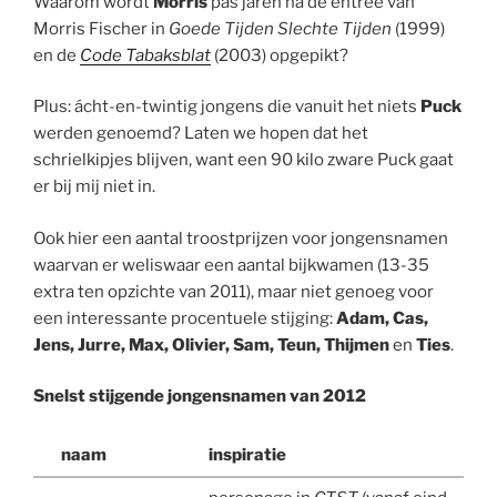
Waarom wordt
Morris
pas jaren na de entree van
Morris Fischer in
Goede Tijden Slechte Tijden
(1999)
en de
Code Tabaksblat
(2003) opgepikt?
Plus: ácht-en-twintig jongens die vanuit het niets
Puck
werden genoemd? Laten we hopen dat het
schrielkipjes blijven, want een 90 kilo zware Puck gaat
er bij mij niet in.
Ook hier een aantal troostprijzen voor jongensnamen
waarvan er weliswaar een aantal bijkwamen (13-35
extra ten opzichte van 2011), maar niet genoeg voor
een interessante procentuele stijging:
Adam, Cas,
Jens, Jurre, Max, Olivier, Sam, Teun, Thijmen
en
Ties
.
Snelst stijgende jongensnamen van 2012
naam
inspiratie