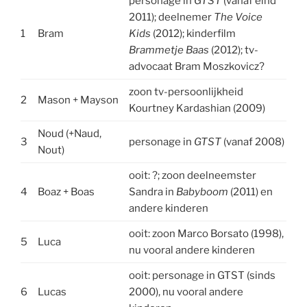
personage in
GTST
(vanaf eind
2011); deelnemer
The Voice
1
Bram
Kids
(2012); kinderfilm
Brammetje Baas
(2012); tv-
advocaat Bram Moszkovicz?
zoon tv-persoonlijkheid
2
Mason + Mayson
Kourtney Kardashian (2009)
Noud (+Naud,
3
personage in
GTST
(vanaf 2008)
Nout)
ooit: ?; zoon deelneemster
4
Boaz + Boas
Sandra in
Babyboom
(2011) en
andere kinderen
ooit: zoon Marco Borsato (1998),
5
Luca
nu vooral andere kinderen
ooit: personage in GTST (sinds
6
Lucas
2000), nu vooral andere