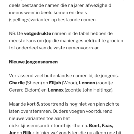
deels bestaande namen die na jaren afwezigheid
ineens weer in beeld komen en deels
(spellings)varianten op bestaande namen.
NB: De
vetgedrukte
namen in de tabel hebben de
meeste kans om (op die manier gespeld) uit te groeien
tot onderdeel van de vaste namenvoorraad.
Nieuwe jongensnamen
Verrassend veel buitenlandse namen bij de jongens.
Charlie
(Sheen) en
Elijah
(Wood),
Lennon
(zoontje
Gerard Ekdom) en
Lennox
(zoontje John Heitinga).
Maar de kort & stoertrend is nog niet van plan zich te
laten overstemmen. Ouders voegen voortdurend
nieuwe varianten toe aan het
nickrikjipsemsamtimtomthijs-thema.
Boet, Faas,
Jur
en
Rijk
zijn ‘nieuwe’ vondsten die nu alleen nog bij