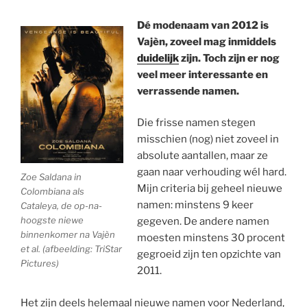
Dé modenaam van 2012 is
Vajèn, zoveel mag inmiddels
duidelijk
zijn. Toch zijn er nog
veel meer interessante en
verrassende namen.
Die frisse namen stegen
misschien (nog) niet zoveel in
absolute aantallen, maar ze
gaan naar verhouding wél hard.
Zoe Saldana in
Mijn criteria bij geheel nieuwe
Colombiana als
namen: minstens 9 keer
Cataleya, de op-na-
hoogste niewe
gegeven. De andere namen
binnenkomer na Vajèn
moesten minstens 30 procent
et al. (afbeelding: TriStar
gegroeid zijn ten opzichte van
Pictures)
2011.
Het zijn deels helemaal nieuwe namen voor Nederland,