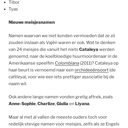
Tibor
Tyas
Nieuwe meisjesnamen
Namen waarvan we niet konden vermoeden dat ze zó
zouden inslaan als Vajèn waren er ook. Wat te denken
van 24 meisjes die vanuit het niets
Cataleya
werden
genoemd, naar de koelbloedige huurmoordenaar in de
Amerikaanse speelfim
Colombiana
(2011)? Cataleya op
haar beurt is vernoemd naar een
orchideeënsoort
(de
cattleya
), voor wie een iets prettiger associatie bij de
naam wil.
Ook andere lange namen vonden gretig aftrek, zoals
Anne-Sophie
,
Charlize
,
Giulia
en
Liyana
.
Maar al met al vallen de meeste ouders toch voor
redelijk stevige namen voor meisjes, zelfs als ze Engels