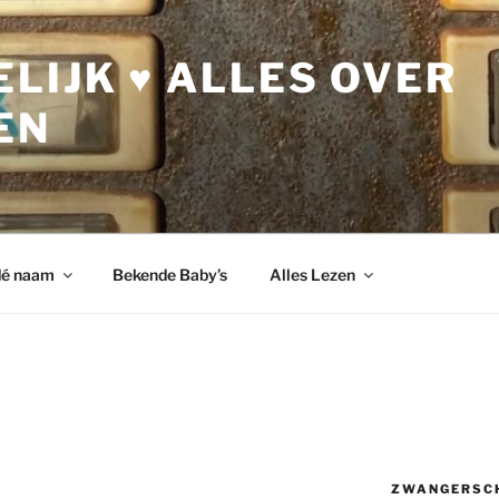
LIJK ♥ ALLES OVER
EN
dé naam
Bekende Baby’s
Alles Lezen
ZWANGERSC