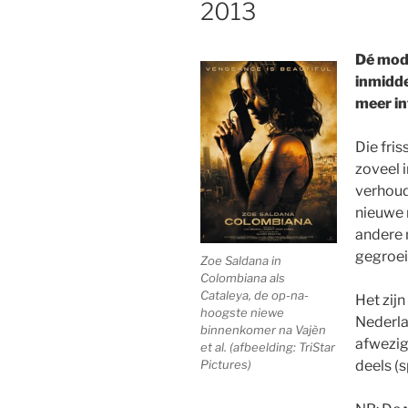
2013
Dé mode
inmidd
meer in
Die fri
zoveel 
verhoudi
nieuwe 
andere 
gegroeid
Zoe Saldana in
Colombiana als
Cataleya, de op-na-
Het zij
hoogste niewe
Nederla
binnenkomer na Vajèn
afwezig
et al. (afbeelding: TriStar
deels (
Pictures)