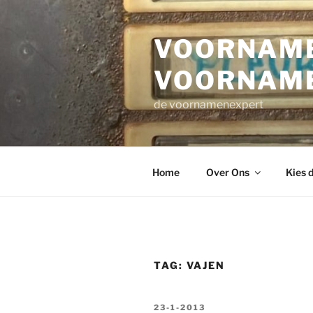
Ga
naar
VOORNAME
de
inhoud
VOORNAM
de voornamenexpert
Home
Over Ons
Kies 
TAG:
VAJEN
GEPLAATST
23-1-2013