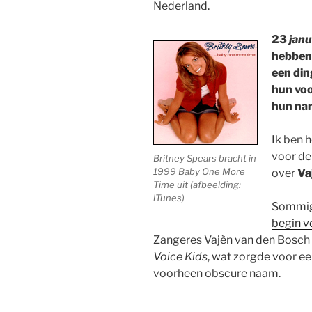
Nederland.
23
janu
hebben 
een din
hun vo
hun nam
Ik ben h
voor de
Britney Spears bracht in
1999 Baby One More
over
Va
Time uit (afbeelding:
iTunes)
Sommige
begin vo
Zangeres Vajèn van den Bosch z
Voice Kids
, wat zorgde voor e
voorheen obscure naam.