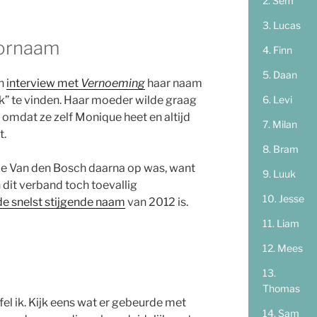
Sem
Lucas
oornaam
Finn
Daan
en
interview met
Vernoeming
haar naam
Levi
k” te vinden. Haar moeder wilde graag
 omdat ze zelf Monique heet en altijd
Milan
t.
Bram
uize Van den Bosch daarna op was, want
Luuk
In dit verband toch toevallig
Jesse
e snelst stijgende naam
van 2012 is.
Liam
Mees
Thomas
ijfel ik. Kijk eens wat er gebeurde met
Sam