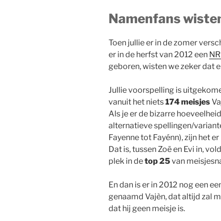
Namenfans wisten
Toen jullie er in de zomer versc
er in de herfst van 2012 een
NR
geboren, wisten we zeker dat e
Jullie voorspelling is uitgekome
vanuit het niets
174 meisjes
Va
Als je er de bizarre hoeveelheid
alternatieve spellingen/variante
Fayenne tot Fayénn), zijn het er
Dat is, tussen Zoë en Evi in, v
plek in de
top 25
van meisjesn
En dan is er in 2012 nog een 
genaamd Vajèn, dat altijd zal 
dat hij geen meisje is.