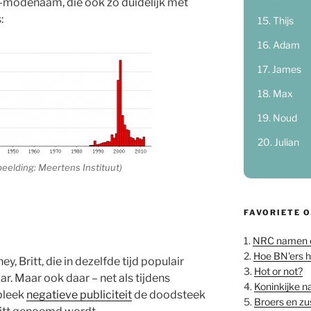
-modenaam, die ook zo duidelijk met
:
Thijs
Adam
James
Max
Noud
Julian
beelding: Meertens Instituut)
FAVORIETE 
1.
NRC namen 
2.
Hoe BN'ers 
y, Britt, die in dezelfde tijd populair
3.
Hot or not?
r. Maar ook daar – net als tijdens
4.
Koninkijke 
bleek
negatieve publiciteit
de doodsteek
5.
Broers en z