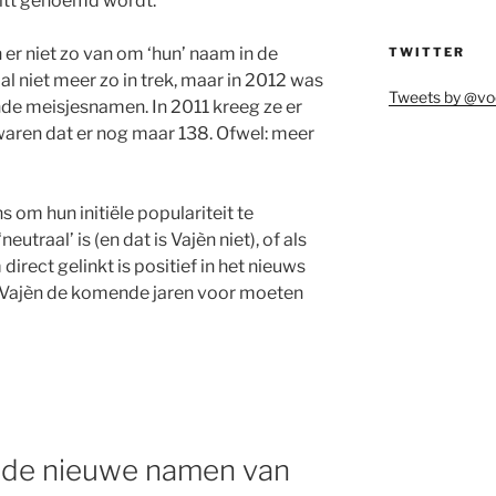
ritt genoemd wordt.
er niet zo van om ‘hun’ naam in de
TWITTER
 al niet meer zo in trek, maar in 2012 was
Tweets by @vo
ende meisjesnamen. In 2011 kreeg ze er
waren dat er nog maar 138. Ofwel: meer
om hun initiële populariteit te
eutraal’ is (en dat is Vajèn niet), of als
irect gelinkt is positief in het nieuws
de Vajèn de komende jaren voor moeten
: de nieuwe namen van