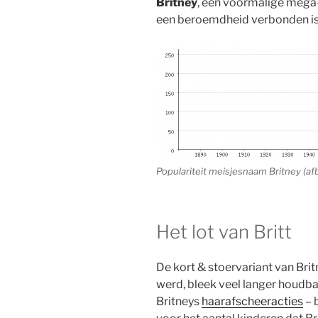
Britney
, een voormalige méga
een beroemdheid verbonden is
Populariteit meisjesnaam Britney (af
Het lot van Britt
De kort & stoervariant van Britne
werd, bleek veel langer houdbaa
Britneys
haarafscheeracties
– 