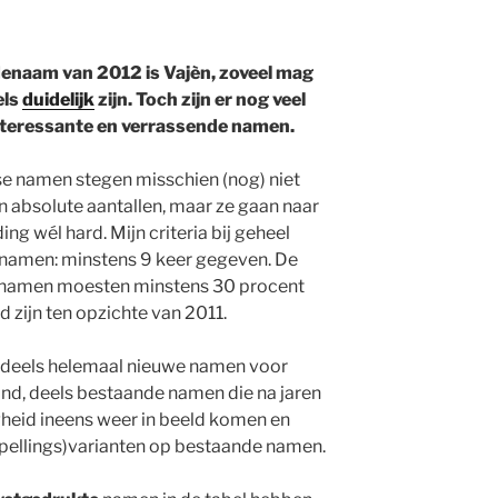
naam van 2012 is Vajèn, zoveel mag
els
duidelijk
zijn. Toch zijn er nog veel
teressante en verrassende namen.
sse namen stegen misschien (nog) niet
in absolute aantallen, maar ze gaan naar
ng wél hard. Mijn criteria bij geheel
namen: minstens 9 keer gegeven. De
namen moesten minstens 30 procent
 zijn ten opzichte van 2011.
n deels helemaal nieuwe namen voor
nd, deels bestaande namen die na jaren
heid ineens weer in beeld komen en
spellings)varianten op bestaande namen.