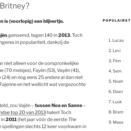
 Britney?
POPULAIRST
n is (voorlopig) een blijvertje.
jèn
genoemd, tegen 140 in
2013
. Toch
Lucas
geres in populariteit, dankzij de
Levi
Finn
r niet alleen voor de oorspronkelijke
 (70 meisjes), Fayèn (53), Vayèn (41),
Sem
 (24) en nog eens 25 andere al dan niet
Noah
 Fajenne en het wellicht wat vergezochte
Daan
Luuk
teld, zou Vajèn –
tussen Noa en Sanne
–
Bram
ndse top 20 van 2013
halen! Toch
 in
2011
(het jaar vóór de eerste
The
Mees
e spellingen slechts 12 keer voorkwam in