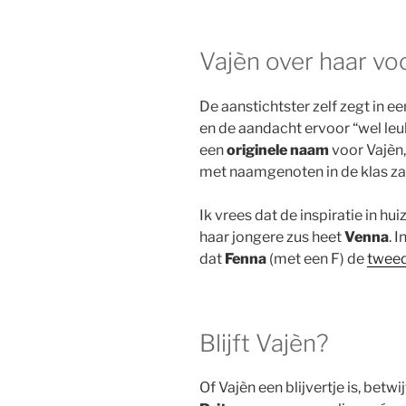
Vajèn over haar v
De aanstichtster zelf zegt in e
en de aandacht ervoor “wel leu
een
originele naam
voor Vajèn,
met naamgenoten in de klas za
Ik vrees dat de inspiratie in h
haar jongere zus heet
Venna
. 
dat
Fenna
(met een F) de
tweed
Blijft Vajèn?
Of Vajèn een blijvertje is, betw