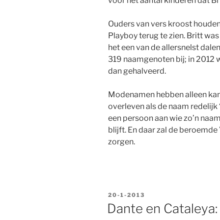
voor het aantal kinderen dat B
Ouders van vers kroost houden 
Playboy terug te zien. Britt was
het een van de allersnelst dal
319 naamgenoten bij; in 2012 
dan gehalveerd.
Modenamen hebben alleen kans 
overleven als de naam redelijk ‘n
een persoon aan wie zo’n naam d
blijft. En daar zal de beroem
zorgen.
GEPLAATST
20-1-2013
OP
Dante en Cataleya