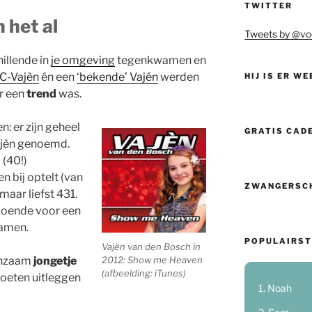
TWITTER
 het al
Tweets by @vo
hillende in
je omgeving
tegenkwamen en
C-Vajèn
én een
‘bekende’ Vajén
werden
HIJ IS ER WE
r een
trend
was.
n: er zijn geheel
GRATIS CAD
jèn genoemd.
 (40!)
n bij optelt (van
ZWANGERSC
 maar liefst 431.
oldoende voor een
amen.
POPULAIRST
Vajèn van den Bosch in
2012: Show me Heaven
eenzaam
jongetje
(afbeelding: iTunes)
moeten uitleggen
Noah