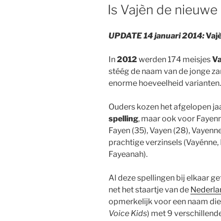
OP
Is Vajèn de nieuwe
UPDATE 14 januari 2014:
Vajè
In
2012
werden 174 meisjes
Va
stéég de naam van de jonge zan
enorme hoeveelheid varianten.
Ouders kozen het afgelopen jaa
spelling
, maar ook voor Fayenne
Fayen (35), Vayen (28), Vayenne
prachtige verzinsels (Vayénne,
Fayeanah).
Al deze spellingen bij elkaar ge
net het staartje van de
Nederla
opmerkelijk voor een naam die
Voice Kids
) met 9 verschillend