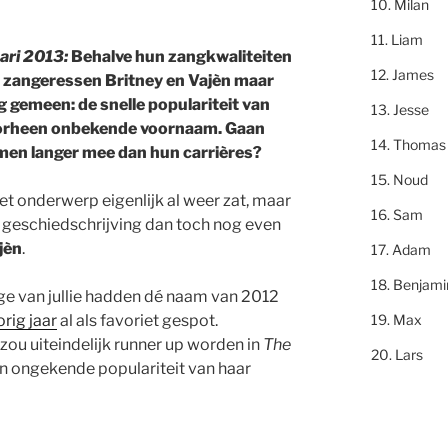
Milan
Liam
ari 2013:
Behalve hun zangkwaliteiten
James
zangeressen Britney en Vajèn maar
g gemeen: de snelle populariteit van
Jesse
orheen onbekende voornaam. Gaan
Thomas
en langer mee dan hun carrières?
Noud
et onderwerp eigenlijk al weer zat, maar
Sam
 geschiedschrijving dan toch nog even
jèn
.
Adam
Benjami
 van jullie hadden dé naam van 2012
Max
rig jaar
al als favoriet gespot.
ou uiteindelijk runner up worden in
The
Lars
en ongekende populariteit van haar