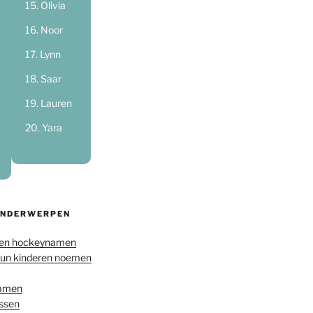
Olivia
Noor
Lynn
Saar
Lauren
Yara
ONDERWERPEN
en hockeynamen
hun kinderen noemen
namen
ussen